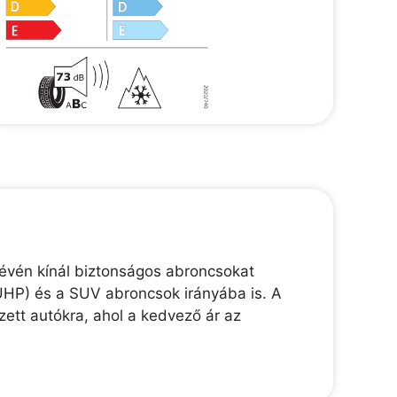
révén kínál biztonságos abroncsokat
(UHP) és a SUV abroncsok irányába is. A
zett autókra, ahol a kedvező ár az