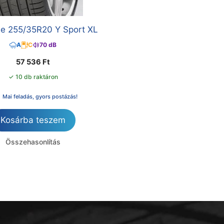
ne 255/35R20 Y Sport XL
A
C
70 dB
57 536
Ft
✓ 10 db raktáron
Mai feladás, gyors postázás!
Kosárba teszem
Összehasonlítás