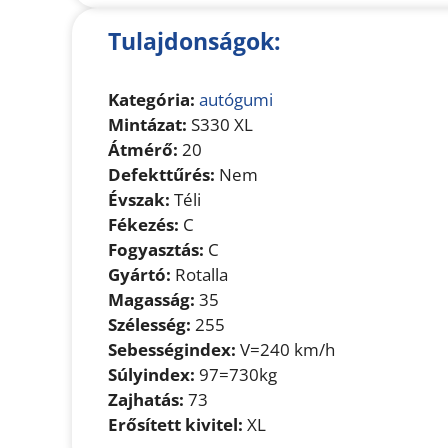
Tulajdonságok:
Kategória:
autógumi
Mintázat:
S330 XL
Átmérő:
20
Defekttűrés:
Nem
Évszak:
Téli
Fékezés:
C
Fogyasztás:
C
Gyártó:
Rotalla
Magasság:
35
Szélesség:
255
Sebességindex:
V=240 km/h
Súlyindex:
97=730kg
Zajhatás:
73
Erősített kivitel:
XL