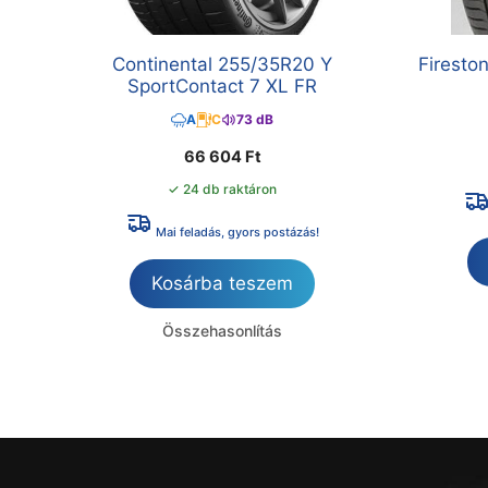
Continental 255/35R20 Y
Firesto
SportContact 7 XL FR
A
C
73 dB
66 604
Ft
✓ 24 db raktáron
Mai feladás, gyors postázás!
Kosárba teszem
Összehasonlítás