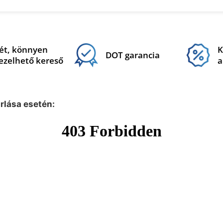
ét, könnyen
K
DOT garancia
ezelhető kereső
a
árlása esetén: