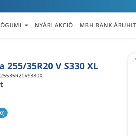
TÓGUMI
NYÁRI AKCIÓ
MBH BANK ÁRUHIT
la 255/35R20 V S330 XL
25535R20VS330X
t
sonlítás
(0)