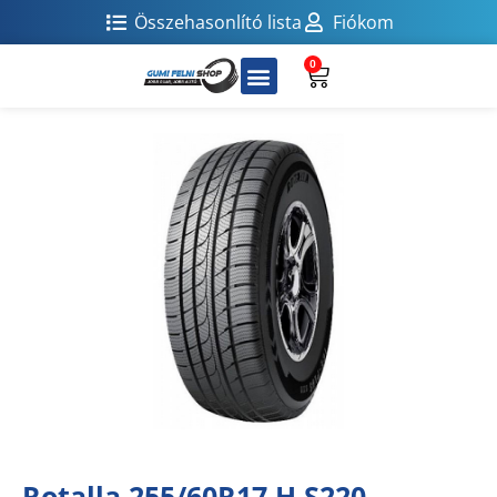
Összehasonlító lista
Fiókom
0
Rotalla 255/60R17 H S220