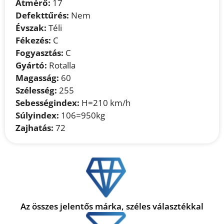
Átmérő:
17
Defekttűrés:
Nem
Évszak:
Téli
Fékezés:
C
Fogyasztás:
C
Gyártó:
Rotalla
Magasság:
60
Szélesség:
255
Sebességindex:
H=210 km/h
Súlyindex:
106=950kg
Zajhatás:
72
Az összes jelentős márka, széles választékkal