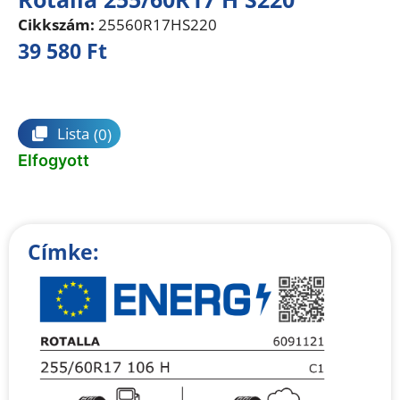
Cikkszám:
25560R17HS220
39 580
Ft
Összehasonlítás
Lista
(0)
Elfogyott
Címke: