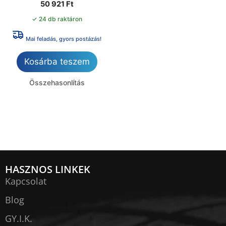
50 921
Ft
✓ 24 db raktáron
Mai feladás, gyors postázás!
Kosárba teszem
Összehasonlítás
HASZNOS LINKEK
Kapcsolat
Blog
GY.I.K.