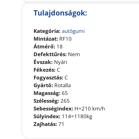
Tulajdonságok:
Kategória:
autógumi
Mintázat:
RF10
Átmérő:
18
Defekttűrés:
Nem
Évszak:
Nyári
Fékezés:
C
Fogyasztás:
C
Gyártó:
Rotalla
Magasság:
65
Szélesség:
265
Sebességindex:
H=210 km/h
Súlyindex:
114=1180kg
Zajhatás:
71