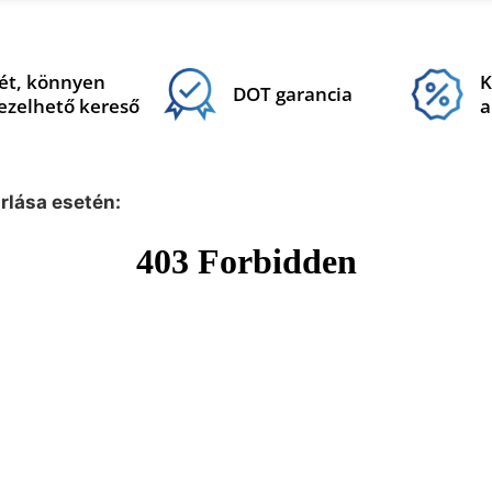
ét, könnyen
K
DOT garancia
ezelhető kereső
a
árlása esetén: