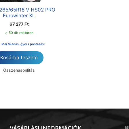
 265/65R18 V HS02 PRO
Eurowinter XL
67 277
Ft
✓ 50 db raktáron
Mai feladás, gyors postázás!
Kosárba teszem
Összehasonlítás
VÁSÁRLÁSI INFORMÁCIÓK
K