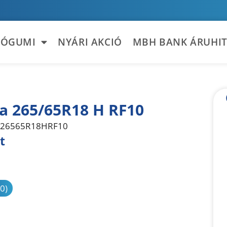
TÓGUMI
NYÁRI AKCIÓ
MBH BANK ÁRUHIT
la 265/65R18 H RF10
26565R18HRF10
t
sonlítás
(0)