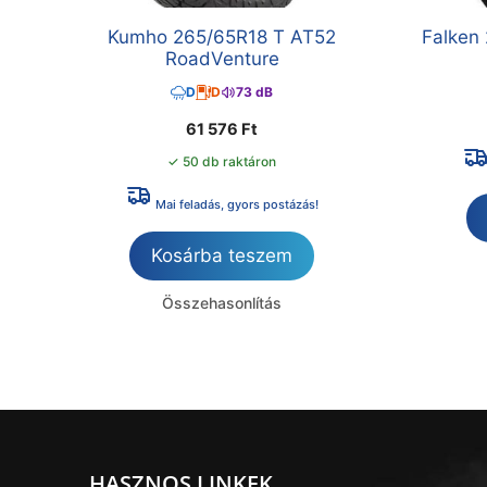
Kumho 265/65R18 T AT52
Falken
RoadVenture
D
D
73 dB
61 576
Ft
✓ 50 db raktáron
Mai feladás, gyors postázás!
Kosárba teszem
Összehasonlítás
HASZNOS LINKEK