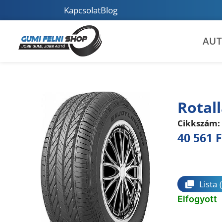
Kapcsolat
Blog
AU
Rotal
Cikkszám:
40 561
F
Összeha
Lista
Elfogyott