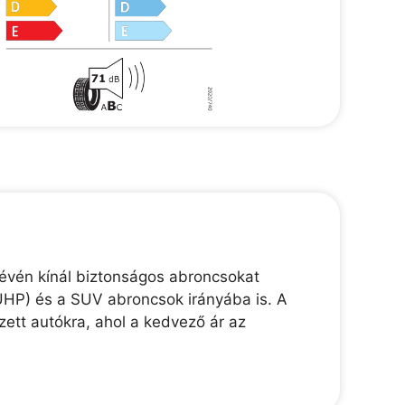
révén kínál biztonságos abroncsokat
(UHP) és a SUV abroncsok irányába is. A
zett autókra, ahol a kedvező ár az