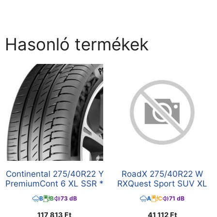
Hasonló termékek
Continental 275/40R22 Y
RoadX 275/40R22 W
PremiumCont 6 XL SSR *
RXQuest Sport SUV XL
B
B
73 dB
A
C
71 dB
117 813
Ft
41 112
Ft