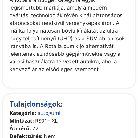
A Rotalla a budget kategória egyik
legismertebb márkája, amely a modern
gyártási technológiák révén kínál biztonságos
abroncsokat rendkívül versenyképes áron. A
márka folyamatosan bővíti kínálatát az ultra-
nagy teljesítményű (UHP) és a SUV abroncsok
irányába is. A Rotalla gumik jó alternatívát
jelentenek az idősebb gépjárművekre vagy a
városi használatra tervezett autókra, ahol a
kedvező ár az elsődleges szempont.
Tulajdonságok:
Kategória:
autógumi
Mintázat:
RS01+ XL
Átmérő:
22
Defekttűrés:
Nem