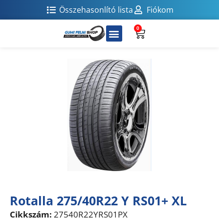
Összehasonlító lista
Fiókom
0
Rotalla 275/40R22 Y RS01+ XL
Cikkszám:
27540R22YRS01PX