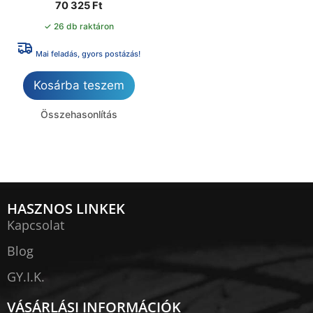
70 325
Ft
✓ 26 db raktáron
Mai feladás, gyors postázás!
Kosárba teszem
Összehasonlítás
HASZNOS LINKEK
Kapcsolat
Blog
GY.I.K.
VÁSÁRLÁSI INFORMÁCIÓK