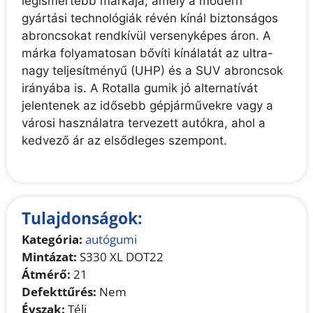
legismertebb márkája, amely a modern
v
gyártási technológiák révén kínál biztonságos
e
abroncsokat rendkívül versenyképes áron. A
:
márka folyamatosan bővíti kínálatát az ultra-
nagy teljesítményű (UHP) és a SUV abroncsok
irányába is. A Rotalla gumik jó alternatívát
jelentenek az idősebb gépjárművekre vagy a
városi használatra tervezett autókra, ahol a
kedvező ár az elsődleges szempont.
Tulajdonságok:
Kategória:
autógumi
Mintázat:
S330 XL DOT22
Átmérő:
21
Defekttűrés:
Nem
Évszak:
Téli