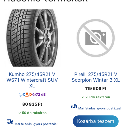
Kumho 275/45R21 V
Pirelli 275/45R21 V
WS71 Wintercraft SUV
Scorpion Winter 3 XL
XL
119 606
Ft
C
D
72 dB
✓ 20 db raktáron
80 935
Ft
Mai feladás, gyors postázás!
✓ 50 db raktáron
Kosárba teszem
Mai feladás, gyors postázás!