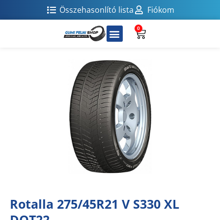
Összehasonlító lista
Fiókom
0
Rotalla 275/45R21 V S330 XL
DOT22