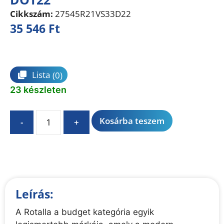
Cikkszám:
27545R21VS33D22
35 546
Ft
Összehasonlítás
Lista
(0)
23 készleten
A
Kosárba teszem
-
+
l
t
e
r
n
Leírás:
a
t
A Rotalla a budget kategória egyik
i