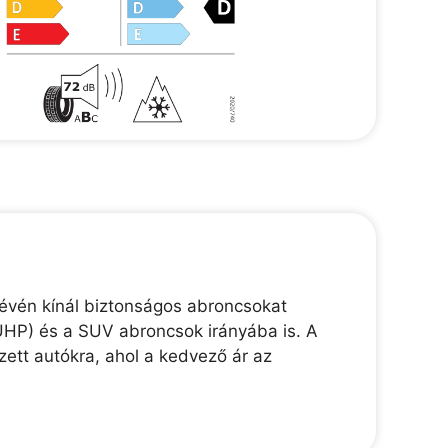
révén kínál biztonságos abroncsokat
(UHP) és a SUV abroncsok irányába is. A
zett autókra, ahol a kedvező ár az