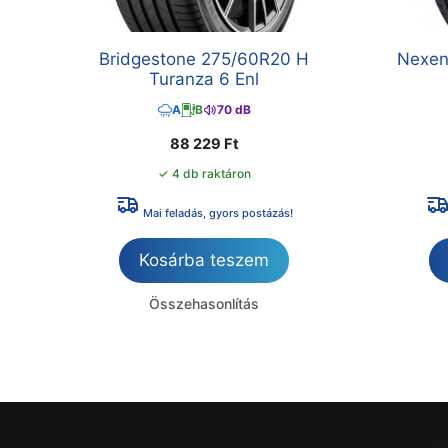
Bridgestone 275/60R20 H
Nexen
Turanza 6 Enl
A
B
70 dB
88 229
Ft
✓ 4 db raktáron
Mai feladás, gyors postázás!
Kosárba teszem
Összehasonlítás