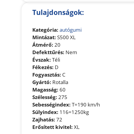
Tulajdonságok:
Kategória:
autógumi
Mintázat:
S500 XL
Átmérő:
20
Defekttűrés:
Nem
Évszak:
Téli
Fékezés:
D
Fogyasztás:
C
Gyártó:
Rotalla
Magasság:
60
Szélesség:
275
Sebességindex:
T=190 km/h
Súlyindex:
116=1250kg
Zajhatás:
72
Erősített kivitel:
XL