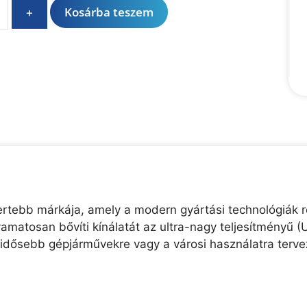
A
Kosárba teszem
+
l
t
e
r
n
a
t
i
v
e
:
mertebb márkája, amely a modern gyártási technológiák 
amatosan bővíti kínálatát az ultra-nagy teljesítményű 
z idősebb gépjárművekre vagy a városi használatra terve