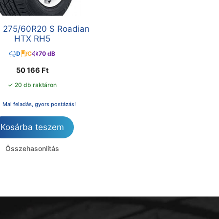
 275/60R20 S Roadian
HTX RH5
D
C
70 dB
50 166
Ft
✓ 20 db raktáron
Mai feladás, gyors postázás!
Kosárba teszem
Összehasonlítás