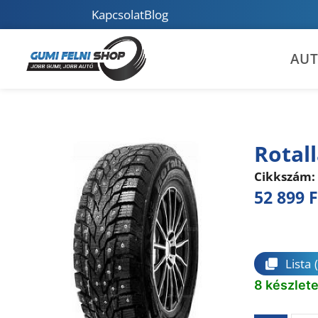
Kapcsolat
Blog
AU
Rotal
Cikkszám:
52 899
F
Összeha
Lista
8 készlet