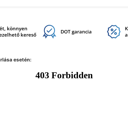
ét, könnyen
K
DOT garancia
ezelhető kereső
a
árlása esetén: