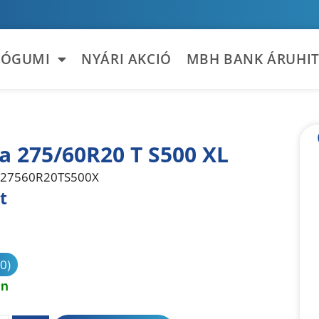
TÓGUMI
NYÁRI AKCIÓ
MBH BANK ÁRUHIT
la 275/60R20 T S500 XL
27560R20TS500X
t
sonlítás
(0)
en