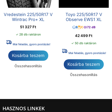
Vredestein 225/50R17 V
Toyo 225/50R17 V
Wintrac Pro+ XL
Observe EWS1 XL
51 327
Ft
B
C
72 dB
✓ 28 db raktáron
42 499
Ft
✓ 50 db raktáron
Mai feladás, gyors postázás!
Mai feladás, gyors postázás!
Kosárba teszem
Kosárba teszem
Összehasonlítás
Összehasonlítás
HASZNOS LINKEK