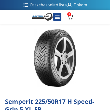
Összehasonlító lista
Fiókom
0
Semperit 225/50R17 H Speed-
Grip 5 XL FR