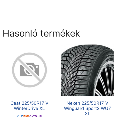
Hasonló termékek
Ceat 225/50R17 V
Nexen 225/50R17 V
WinterDrive XL
Winguard Sport2 WU7
XL
C
D
70 dB