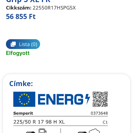
Cikkszám:
22550R17HSPG5X
56 855
Ft
Összehasonlítás
Lista
(0)
Elfogyott
Címke: