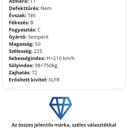
Átmérő:
17
Defekttűrés:
Nem
Évszak:
Téli
Fékezés:
B
Fogyasztás:
C
Gyártó:
Semperit
Magasság:
50
Szélesség:
225
Sebességindex:
H=210 km/h
Súlyindex:
98=750kg
Zajhatás:
72
Erősített kivitel:
XLFR
Az összes jelentős márka, széles választékkal