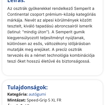
Leírás:
Az osztrák gyökerekkel rendelkező Semperit a
Continental csoport prémium-közép kategóriás
márkája. Nevét az alpesi körülmények között
tesztelt, kiváló tapadású abroncsairól ismerik
(latinul: "mindig úton"). A Semperit gumik
kiegyensúlyozott teljesítményt nyújtanak,
különösen az esős, változékony időjárásban
mutatják meg erejüket. A precíz osztrák
tervezés és a német technológia kombinációja
teszi őket hosszú életűvé és biztonságossá.
Tulajdonságok:
Kategória:
autógumi
Mintázat:
Speed-Grip 5 XL FR