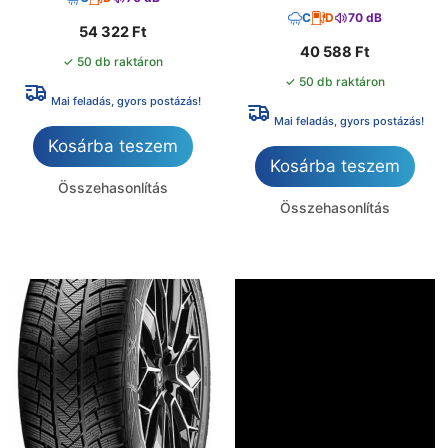
C
D
70 dB
54 322
Ft
40 588
Ft
✓ 50 db raktáron
✓ 50 db raktáron
Mai feladás, gyors postázás!
Mai feladás, gyors postázás!
Kosárba teszem
Kosárba teszem
Összehasonlítás
Összehasonlítás