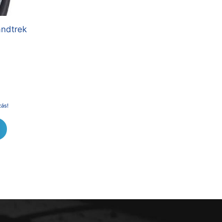
andtrek
zás!