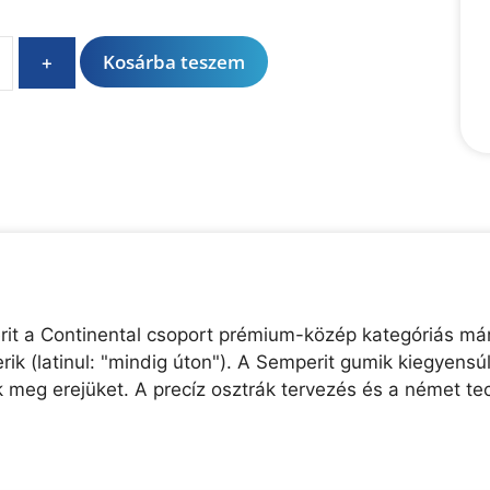
A
Kosárba teszem
+
l
t
e
r
n
a
t
i
v
e
it a Continental csoport prémium-közép kategóriás már
:
erik (latinul: "mindig úton"). A Semperit gumik kiegyensú
 meg erejüket. A precíz osztrák tervezés és a német te