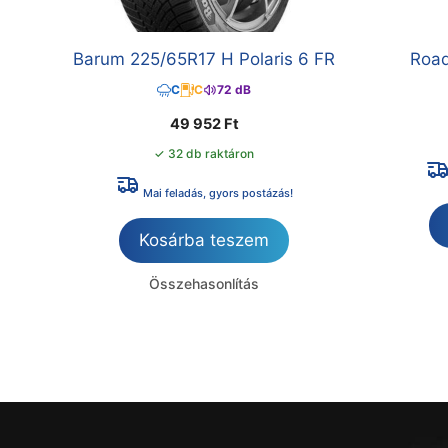
Barum 225/65R17 H Polaris 6 FR
Road
C
C
72 dB
49 952
Ft
✓ 32 db raktáron
Mai feladás, gyors postázás!
Kosárba teszem
Összehasonlítás