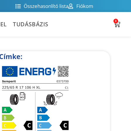
Összehasonlító lista
Fiókom
0
EL
TUDÁSBÁZIS
Címke: