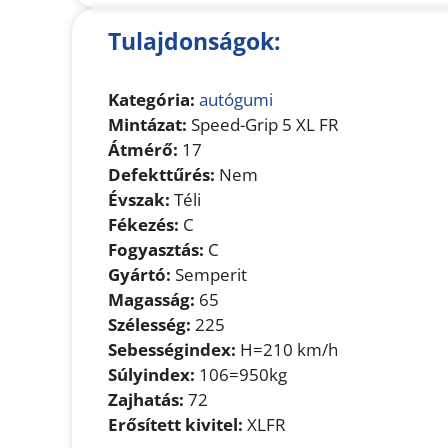
Tulajdonságok:
Kategória:
autógumi
Mintázat:
Speed-Grip 5 XL FR
Átmérő:
17
Defekttűrés:
Nem
Évszak:
Téli
Fékezés:
C
Fogyasztás:
C
Gyártó:
Semperit
Magasság:
65
Szélesség:
225
Sebességindex:
H=210 km/h
Súlyindex:
106=950kg
Zajhatás:
72
Erősített kivitel:
XLFR