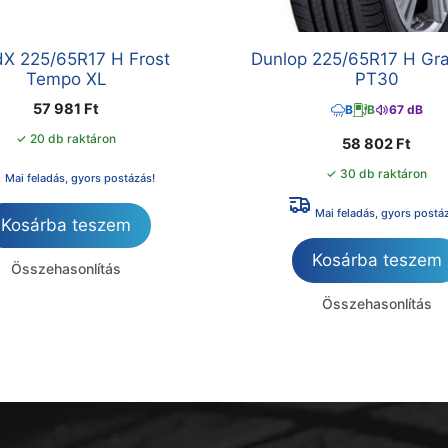
X 225/65R17 H Frost
Dunlop 225/65R17 H Gr
Tempo XL
PT30
57 981
Ft
B
B
67 dB
✓ 20 db raktáron
58 802
Ft
✓ 30 db raktáron
Mai feladás, gyors postázás!
Mai feladás, gyors postá
Kosárba teszem
Kosárba teszem
Összehasonlítás
Összehasonlítás