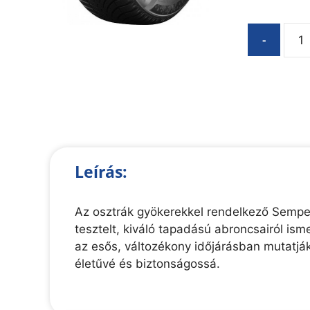
-
Leírás:
Az osztrák gyökerekkel rendelkező Semper
tesztelt, kiváló tapadású abroncsairól ism
az esős, változékony időjárásban mutatják
életűvé és biztonságossá.