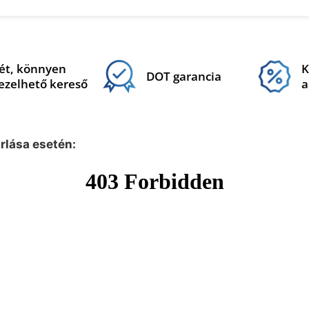
ét, könnyen
K
DOT garancia
ezelhető kereső
a
árlása esetén: