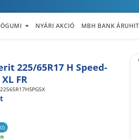
TÓGUMI
NYÁRI AKCIÓ
MBH BANK ÁRUHIT
rit 225/65R17 H Speed-
 XL FR
22565R17HSPG5X
t
sonlítás
(0)
en