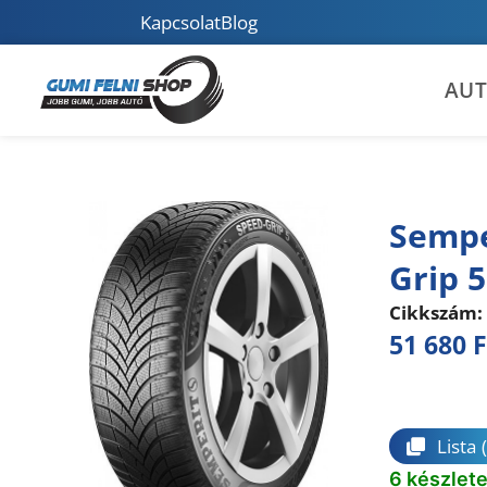
Kapcsolat
Blog
AU
Sempe
Grip 5
Cikkszám:
51 680
F
Összeha
Lista
6 készlet