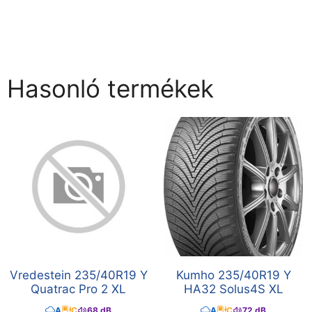
Hasonló termékek
Vredestein 235/40R19 Y
Kumho 235/40R19 Y
Quatrac Pro 2 XL
HA32 Solus4S XL
A
C
68 dB
A
C
72 dB