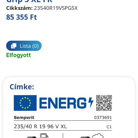
Cikkszám:
23540R19VSPG5X
85 355
Ft
Összehasonlítás
Lista
(0)
Elfogyott
Címke: