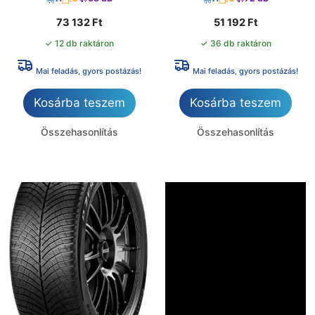
73 132
Ft
51 192
Ft
✓ 12 db raktáron
✓ 36 db raktáron
Mai feladás, gyors postázás!
Mai feladás, gyors postázás!
Kosárba teszem
Kosárba teszem
Összehasonlítás
Összehasonlítás