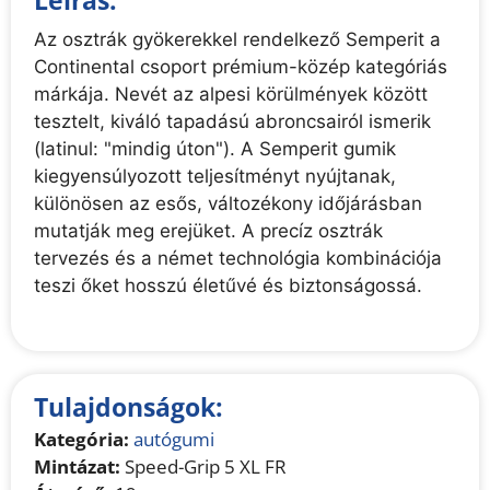
Leírás:
Az osztrák gyökerekkel rendelkező Semperit a
Continental csoport prémium-közép kategóriás
márkája. Nevét az alpesi körülmények között
tesztelt, kiváló tapadású abroncsairól ismerik
(latinul: "mindig úton"). A Semperit gumik
kiegyensúlyozott teljesítményt nyújtanak,
különösen az esős, változékony időjárásban
mutatják meg erejüket. A precíz osztrák
tervezés és a német technológia kombinációja
teszi őket hosszú életűvé és biztonságossá.
Tulajdonságok:
Kategória:
autógumi
Mintázat:
Speed-Grip 5 XL FR