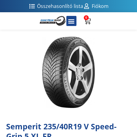
Összehasonlító lista
Fiókom
0
Semperit 235/40R19 V Speed-
Grip 5 XL FR