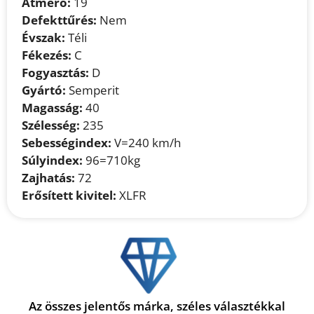
Átmérő:
19
Defekttűrés:
Nem
Évszak:
Téli
Fékezés:
C
Fogyasztás:
D
Gyártó:
Semperit
Magasság:
40
Szélesség:
235
Sebességindex:
V=240 km/h
Súlyindex:
96=710kg
Zajhatás:
72
Erősített kivitel:
XLFR
Az összes jelentős márka, széles választékkal