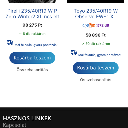
Pirelli 235/40R19 W P
Toyo 235/40R19 W
Zero Winter2 XL ncs elt
Observe EWS1 XL
98 275
Ft
B
D
72 dB
✓ 8 db raktáron
58 896
Ft
✓ 50 db raktáron
Mai feladás, gyors postázás!
Mai feladás, gyors postázás!
Kosárba teszem
Kosárba teszem
Összehasonlítás
Összehasonlítás
HASZNOS LINKEK
Kapcsolat