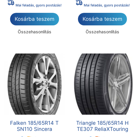
Mai feladás, gyors postázás!
Mai feladás, gyors postázás!
Kosárba teszem
Kosárba teszem
Összehasonlítás
Összehasonlítás
Falken 185/65R14 T
Triangle 185/65R14 H
SN110 Sincera
TE307 ReliaXTouring