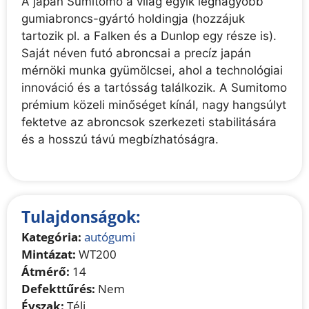
A japán Sumitomo a világ egyik legnagyobb
gumiabroncs-gyártó holdingja (hozzájuk
tartozik pl. a Falken és a Dunlop egy része is).
Saját néven futó abroncsai a precíz japán
mérnöki munka gyümölcsei, ahol a technológiai
innováció és a tartósság találkozik. A Sumitomo
prémium közeli minőséget kínál, nagy hangsúlyt
fektetve az abroncsok szerkezeti stabilitására
és a hosszú távú megbízhatóságra.
Tulajdonságok:
Kategória:
autógumi
Mintázat:
WT200
Átmérő:
14
Defekttűrés:
Nem
Évszak:
Téli