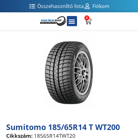
Összehasonlító lista
Fiókom
0
Sumitomo 185/65R14 T WT200
Cikkszám:
18565R14TWT20