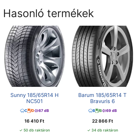
Hasonló termékek
Sunny 185/65R14 H
Barum 185/65R14 T
NC501
Bravuris 6
C
D
67 dB
B
B
69 dB
16 410
Ft
22 866
Ft
✓ 50 db raktáron
✓ 34 db raktáron