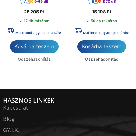
A
C
69 dB
B
D
70 dB
25 295
Ft
15 198
Ft
✓ 17 db raktáron
✓ 50 db raktáron
Mai feladás, gyors postázás!
Mai feladás, gyors postázás!
Kosárba teszem
Kosárba teszem
Összehasonlítás
Összehasonlítás
HASZNOS LINKEK
Kapcsolat
Blog
GY.I.K.