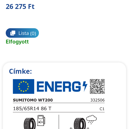
26 275
Ft
Összehasonlítás
Lista
(0)
Elfogyott
Címke: