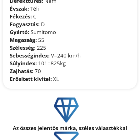
Defekttűrés:
Nem
Évszak:
Téli
Fékezés:
C
Fogyasztás:
D
Gyártó:
Sumitomo
Magasság:
55
Szélesség:
225
Sebességindex:
V=240 km/h
Súlyindex:
101=825kg
Zajhatás:
70
Erősített kivitel:
XL
Az összes jelentős márka, széles választékkal