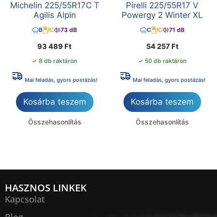
Michelin 225/55R17C T
Pirelli 225/55R17 V
Agilis Alpin
Powergy 2 Winter XL
B
C
73 dB
C
C
71 dB
93 489
Ft
54 257
Ft
✓ 8 db raktáron
✓ 50 db raktáron
Mai feladás, gyors postázás!
Mai feladás, gyors postázás!
Kosárba teszem
Kosárba teszem
Összehasonlítás
Összehasonlítás
HASZNOS LINKEK
Kapcsolat
Blog