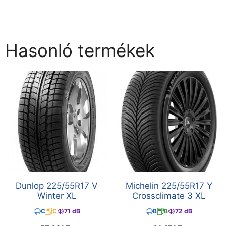
Hasonló termékek
Dunlop 225/55R17 V
Michelin 225/55R17 Y
Winter XL
Crossclimate 3 XL
C
C
71 dB
B
B
72 dB