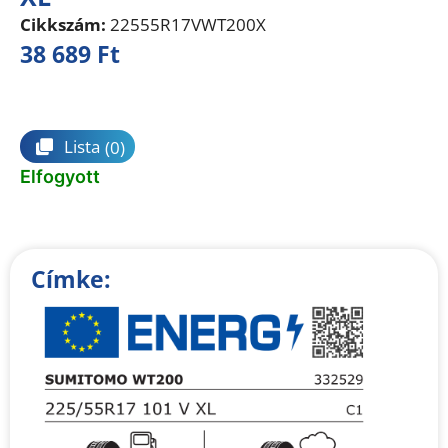
Cikkszám:
22555R17VWT200X
38 689
Ft
Összehasonlítás
Lista
(0)
Elfogyott
Címke: