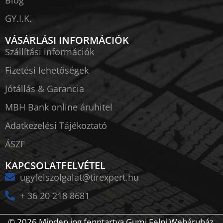
GY.I.K.
VÁSÁRLÁSI INFORMÁCIÓK
Szállítási információk
Fizetési lehetőségek
Jótállás & Garancia
MBH Bank online áruhitel
Adatkezelési Tájékoztató
ÁSZF
KAPCSOLATFELVÉTEL
ugyfelszolgalat@tirexpert.hu
+ 36 20 218 8681
© 2026 Minden jog fenntartva Gumi Felni Webáruház.