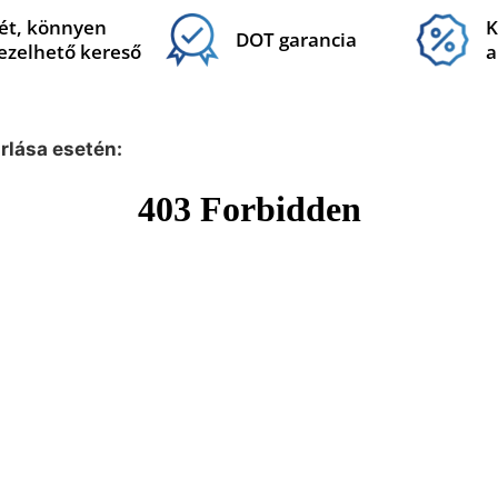
ét, könnyen
K
DOT garancia
ezelhető kereső
a
árlása esetén: