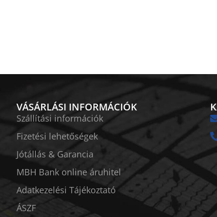
VÁSÁRLÁSI INFORMÁCIÓK
K
Szállítási információk
Fizetési lehetőségek
Jótállás & Garancia
MBH Bank online áruhitel
Adatkezelési Tájékoztató
ÁSZF