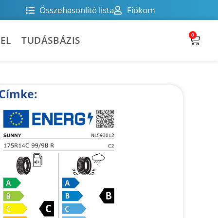
Összehasonlító lista
Fiókom
0
EL
TUDÁSBÁZIS
Címke: