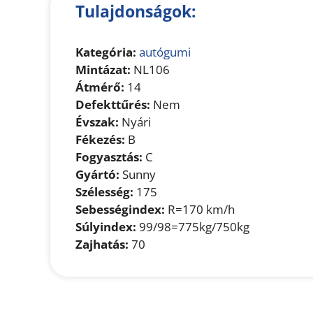
Tulajdonságok:
Kategória:
autógumi
Mintázat:
NL106
Átmérő:
14
Defekttűrés:
Nem
Évszak:
Nyári
Fékezés:
B
Fogyasztás:
C
Gyártó:
Sunny
Szélesség:
175
Sebességindex:
R=170 km/h
Súlyindex:
99/98=775kg/750kg
Zajhatás:
70