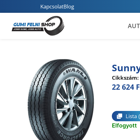
Kapcsolat
Blog
AU
Sunny
Cikkszám:
22 624
F
Összeha
Lista
Elfogyott