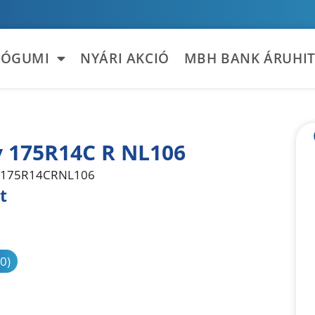
TÓGUMI
NYÁRI AKCIÓ
MBH BANK ÁRUHIT
 175R14C R NL106
175R14CRNL106
t
sonlítás
(0)