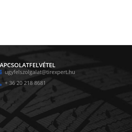
APCSOLATFELVÉTEL
ugyfelszolgalat@tirexpert.hu
+ 36 20 218 8681