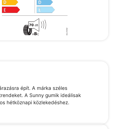
razásra épít. A márka széles
trendeket. A Sunny gumik ideálisak
nos hétköznapi közlekedéshez.