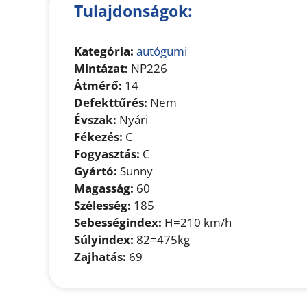
Tulajdonságok:
Kategória:
autógumi
Mintázat:
NP226
Átmérő:
14
Defekttűrés:
Nem
Évszak:
Nyári
Fékezés:
C
Fogyasztás:
C
Gyártó:
Sunny
Magasság:
60
Szélesség:
185
Sebességindex:
H=210 km/h
Súlyindex:
82=475kg
Zajhatás:
69