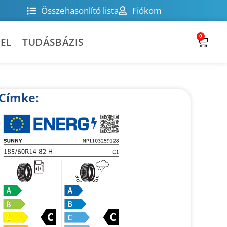
Összehasonlító lista
Fiókom
0
EL
TUDÁSBÁZIS
Címke: