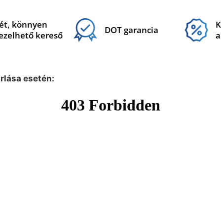
ét, könnyen
K
DOT garancia
ezelhető kereső
a
árlása esetén: