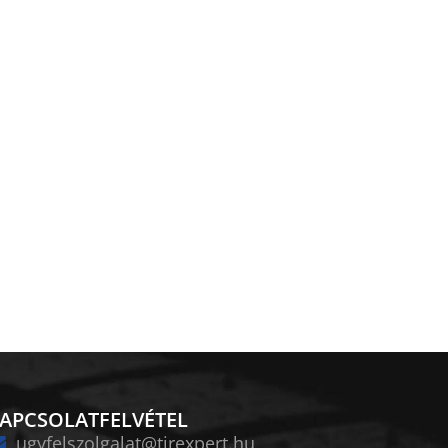
APCSOLATFELVÉTEL
ugyfelszolgalat@tirexpert.hu