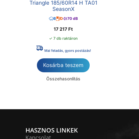
Triangle 185/60R14 H TA01
SeasonX
B
D
70 dB
17 217
Ft
✓ 7 db raktáron
Mai feladás, gyors postázás!
Kosárba teszem
Összehasonlítás
HASZNOS LINKEK
Kapcsolat