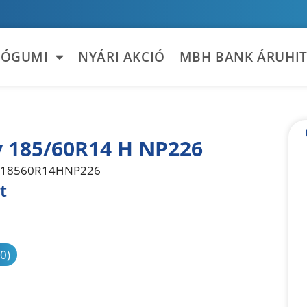
TÓGUMI
NYÁRI AKCIÓ
MBH BANK ÁRUHIT
 185/60R14 H NP226
18560R14HNP226
t
sonlítás
(0)