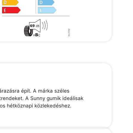
razásra épít. A márka széles
trendeket. A Sunny gumik ideálisak
nos hétköznapi közlekedéshez.