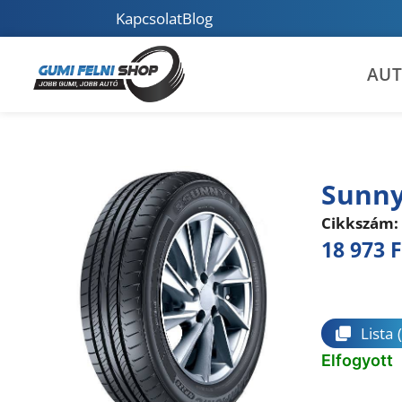
Kapcsolat
Blog
AU
Sunny
Cikkszám:
18 973
F
Összeha
Lista
Elfogyott