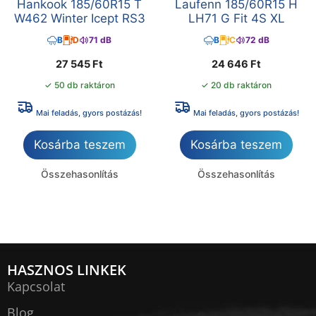
Hankook 185/60R15 T
Laufenn 185/60R15 H
W462 Winter Icept RS3
LH71 G Fit 4S XL
B
D
71 dB
B
C
72 dB
27 545
Ft
24 646
Ft
✓ 50 db raktáron
✓ 20 db raktáron
Mai feladás, gyors postázás!
Mai feladás, gyors postázás!
Kosárba teszem
Kosárba teszem
Összehasonlítás
Összehasonlítás
HASZNOS LINKEK
Kapcsolat
Blog