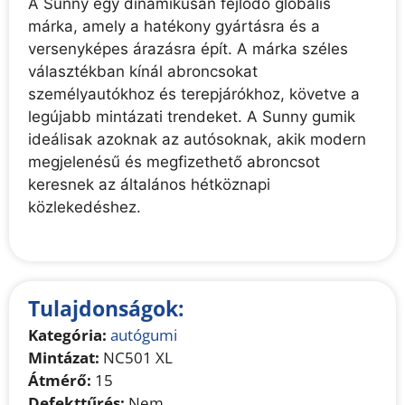
A Sunny egy dinamikusan fejlődő globális
márka, amely a hatékony gyártásra és a
versenyképes árazásra épít. A márka széles
választékban kínál abroncsokat
személyautókhoz és terepjárókhoz, követve a
legújabb mintázati trendeket. A Sunny gumik
ideálisak azoknak az autósoknak, akik modern
megjelenésű és megfizethető abroncsot
keresnek az általános hétköznapi
közlekedéshez.
Tulajdonságok:
Kategória:
autógumi
Mintázat:
NC501 XL
Átmérő:
15
Defekttűrés:
Nem