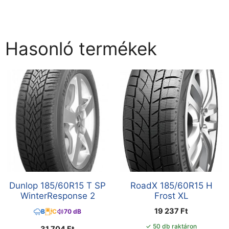
Hasonló termékek
Dunlop 185/60R15 T SP
RoadX 185/60R15 H
WinterResponse 2
Frost XL
19 237
Ft
B
C
70 dB
✓ 50 db raktáron