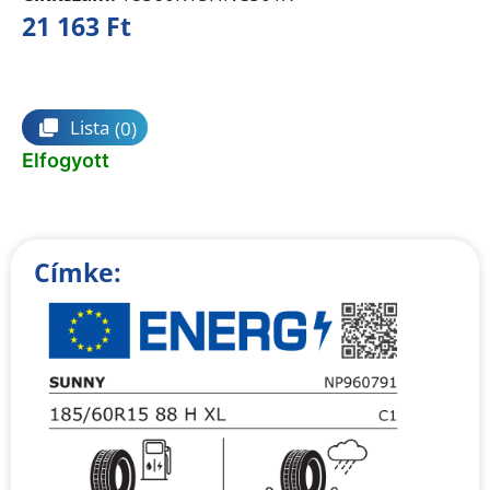
21 163
Ft
Összehasonlítás
Lista
(0)
Elfogyott
Címke: