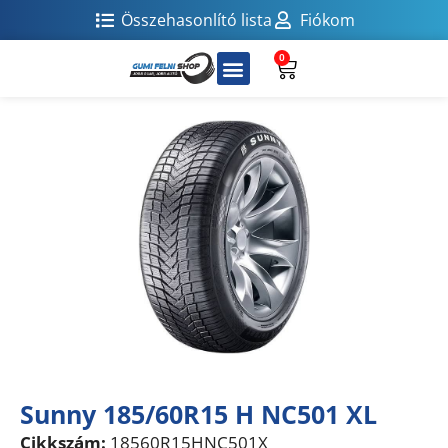
Összehasonlító lista
Fiókom
0
Sunny 185/60R15 H NC501 XL
Cikkszám:
18560R15HNC501X