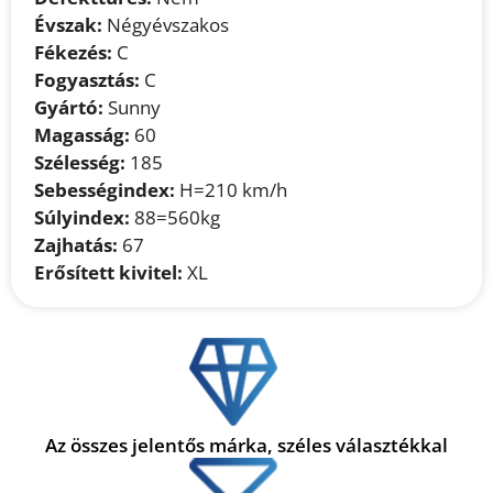
Évszak:
Négyévszakos
Fékezés:
C
Fogyasztás:
C
Gyártó:
Sunny
Magasság:
60
Szélesség:
185
Sebességindex:
H=210 km/h
Súlyindex:
88=560kg
Zajhatás:
67
Erősített kivitel:
XL
Az összes jelentős márka, széles választékkal