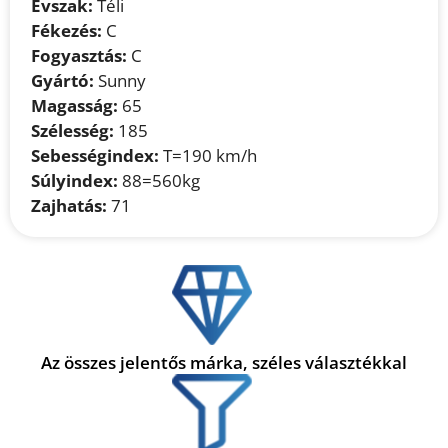
Évszak:
Téli
Fékezés:
C
Fogyasztás:
C
Gyártó:
Sunny
Magasság:
65
Szélesség:
185
Sebességindex:
T=190 km/h
Súlyindex:
88=560kg
Zajhatás:
71
Az összes jelentős márka, széles választékkal