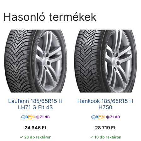
Hasonló termékek
Laufenn 185/65R15 H
Hankook 185/65R15 H
LH71 G Fit 4S
H750
B
C
71 dB
B
C
71 dB
24 646
Ft
28 719
Ft
✓ 28 db raktáron
✓ 16 db raktáron