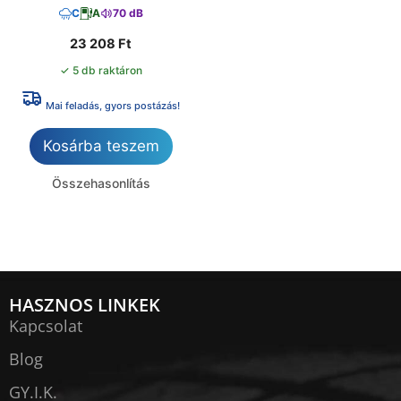
C
A
70 dB
23 208
Ft
✓ 5 db raktáron
Mai feladás, gyors postázás!
Kosárba teszem
Összehasonlítás
HASZNOS LINKEK
Kapcsolat
Blog
GY.I.K.