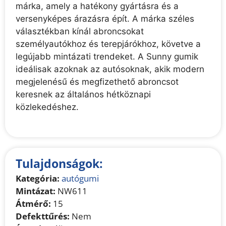
márka, amely a hatékony gyártásra és a
versenyképes árazásra épít. A márka széles
választékban kínál abroncsokat
személyautókhoz és terepjárókhoz, követve a
legújabb mintázati trendeket. A Sunny gumik
ideálisak azoknak az autósoknak, akik modern
megjelenésű és megfizethető abroncsot
keresnek az általános hétköznapi
közlekedéshez.
Tulajdonságok:
Kategória:
autógumi
Mintázat:
NW611
Átmérő:
15
Defekttűrés:
Nem