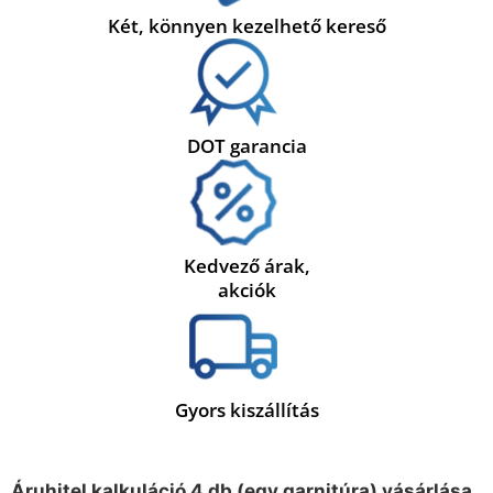
Két, könnyen kezelhető kereső
DOT garancia
Kedvező árak,
akciók
Gyors kiszállítás
Áruhitel kalkuláció 4 db (egy garnitúra) vásárlása