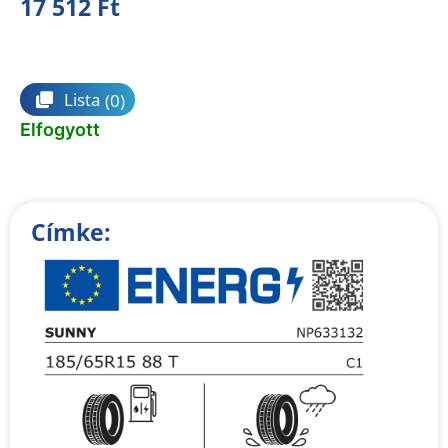
17 512
Ft
Összehasonlítás
Lista
(0)
Elfogyott
Címke: