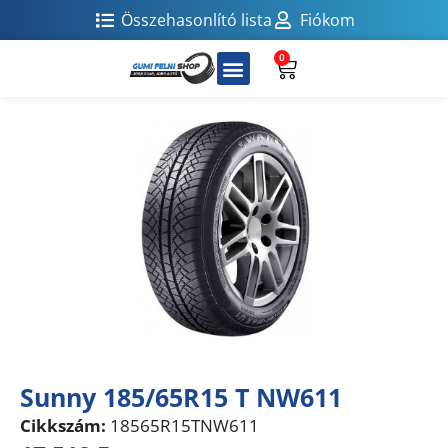
Összehasonlító lista
Fiókom
0
Sunny 185/65R15 T NW611
Cikkszám:
18565R15TNW611