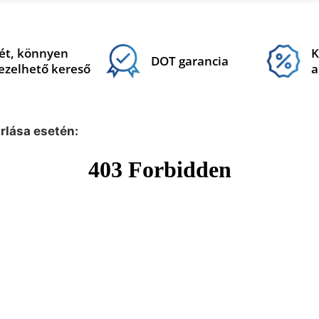
ét, könnyen
K
DOT garancia
ezelhető kereső
a
árlása esetén: