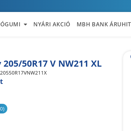
TÓGUMI
NYÁRI AKCIÓ
MBH BANK ÁRUHIT
 205/50R17 V NW211 XL
20550R17VNW211X
t
sonlítás
(0)