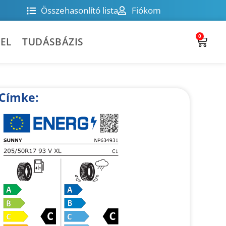
Összehasonlító lista
Fiókom
0
EL
TUDÁSBÁZIS
Címke: