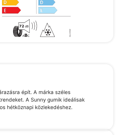
razásra épít. A márka széles
trendeket. A Sunny gumik ideálisak
nos hétköznapi közlekedéshez.