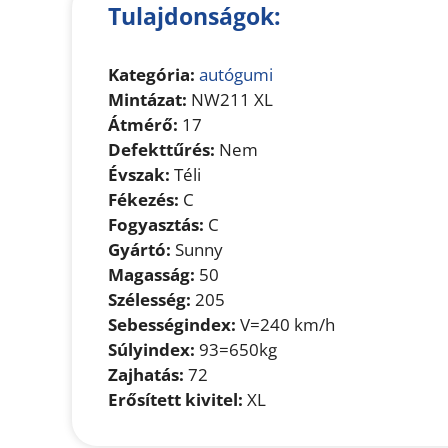
Tulajdonságok:
Kategória:
autógumi
Mintázat:
NW211 XL
Átmérő:
17
Defekttűrés:
Nem
Évszak:
Téli
Fékezés:
C
Fogyasztás:
C
Gyártó:
Sunny
Magasság:
50
Szélesség:
205
Sebességindex:
V=240 km/h
Súlyindex:
93=650kg
Zajhatás:
72
Erősített kivitel:
XL