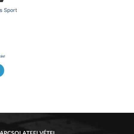
s Sport
zás!
APCSOLATFELVÉTEL