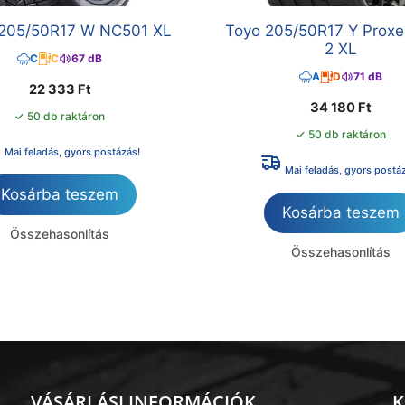
205/50R17 W NC501 XL
Toyo 205/50R17 Y Proxe
2 XL
C
C
67 dB
A
D
71 dB
22 333
Ft
34 180
Ft
✓ 50 db raktáron
✓ 50 db raktáron
Mai feladás, gyors postázás!
Mai feladás, gyors postá
Kosárba teszem
Kosárba teszem
Összehasonlítás
Összehasonlítás
VÁSÁRLÁSI INFORMÁCIÓK
K