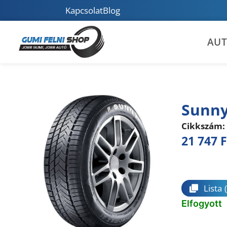
Kapcsolat
Blog
AU
Sunny
Cikkszám:
21 747
F
Összeha
Lista
Elfogyott