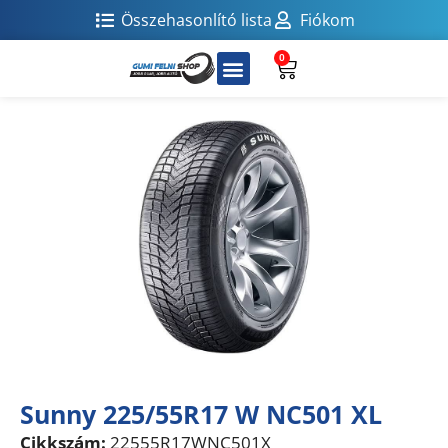
Összehasonlító lista
Fiókom
0
Sunny 225/55R17 W NC501 XL
Cikkszám:
22555R17WNC501X