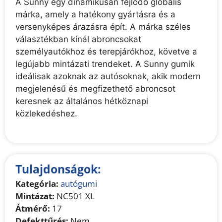
A Sunny egy dinamikusan fejlődő globális
márka, amely a hatékony gyártásra és a
versenyképes árazásra épít. A márka széles
választékban kínál abroncsokat
személyautókhoz és terepjárókhoz, követve a
legújabb mintázati trendeket. A Sunny gumik
ideálisak azoknak az autósoknak, akik modern
megjelenésű és megfizethető abroncsot
keresnek az általános hétköznapi
közlekedéshez.
Tulajdonságok:
Kategória:
autógumi
Mintázat:
NC501 XL
Átmérő:
17
Defekttűrés:
Nem