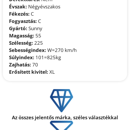
Évszak:
Négyévszakos
Fékezés:
C
Fogyasztás:
C
Gyártó:
Sunny
Magasság:
55
Szélesség:
225
Sebességindex:
W=270 km/h
Súlyindex:
101=825kg
Zajhatás:
70
Erősített kivitel:
XL
Az összes jelentős márka, széles választékkal