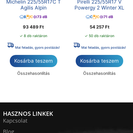
Michelin 225/55R17C T
Pirelli 225/55R17 V
Agilis Alpin
Powergy 2 Winter XL
B
C
73 dB
C
C
71 dB
93 489
Ft
54 257
Ft
✓ 8 db raktáron
✓ 50 db raktáron
Mai feladás, gyors postázás!
Mai feladás, gyors postázás!
Kosárba teszem
Kosárba teszem
Összehasonlítás
Összehasonlítás
HASZNOS LINKEK
Kapcsolat
Blog