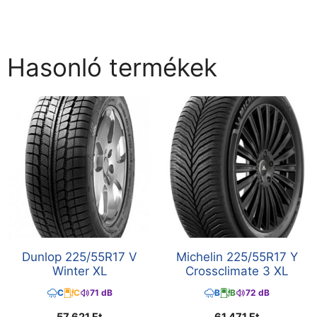
Hasonló termékek
Dunlop 225/55R17 V
Michelin 225/55R17 Y
Winter XL
Crossclimate 3 XL
C
C
71 dB
B
B
72 dB