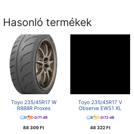
Hasonló termékek
Toyo 235/45R17 W
Toyo 235/45R17 V
R888R Proxes
Observe EWS1 XL
D
D
71 dB
B
C
72 dB
88 309
Ft
48 322
Ft