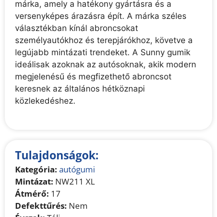
márka, amely a hatékony gyártásra és a
versenyképes árazásra épít. A márka széles
választékban kínál abroncsokat
személyautókhoz és terepjárókhoz, követve a
legújabb mintázati trendeket. A Sunny gumik
ideálisak azoknak az autósoknak, akik modern
megjelenésű és megfizethető abroncsot
keresnek az általános hétköznapi
közlekedéshez.
Tulajdonságok:
Kategória:
autógumi
Mintázat:
NW211 XL
Átmérő:
17
Defekttűrés:
Nem