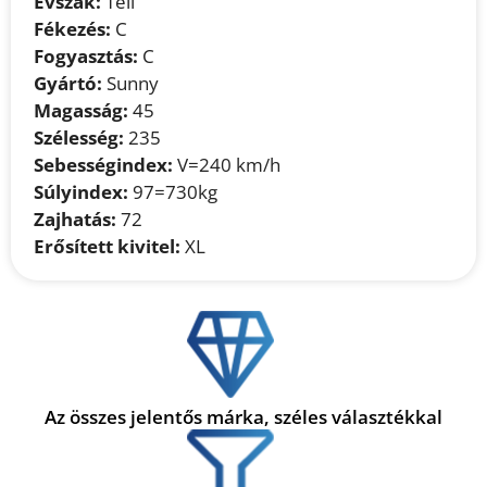
Évszak:
Téli
Fékezés:
C
Fogyasztás:
C
Gyártó:
Sunny
Magasság:
45
Szélesség:
235
Sebességindex:
V=240 km/h
Súlyindex:
97=730kg
Zajhatás:
72
Erősített kivitel:
XL
Az összes jelentős márka, széles választékkal