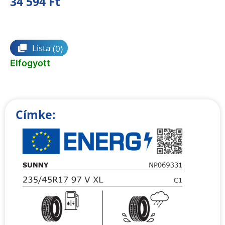
34 594
Ft
Összehasonlítás
Lista
(0)
Elfogyott
Címke: