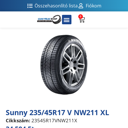
Összehasonlító lista
Fiókom
0
Sunny 235/45R17 V NW211 XL
Cikkszám:
23545R17VNW211X