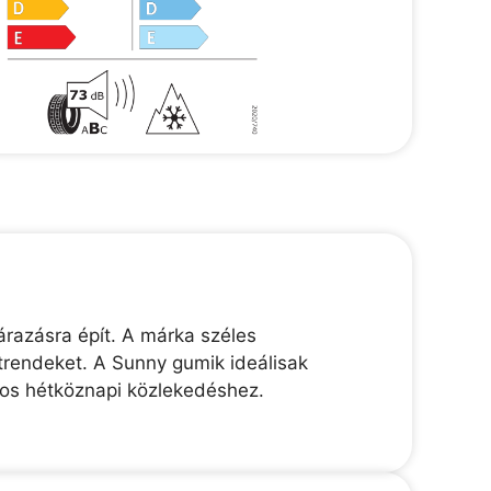
razásra épít. A márka széles
trendeket. A Sunny gumik ideálisak
nos hétköznapi közlekedéshez.