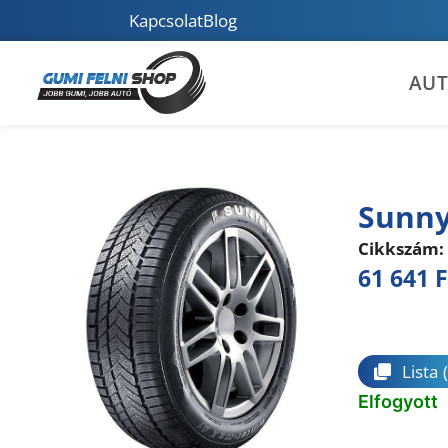
Kapcsolat
Blog
AU
Sunny
Cikkszám:
61 641
F
Összeha
Lista
Elfogyott