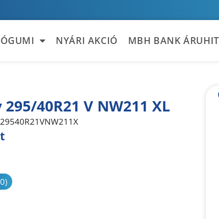
TÓGUMI
NYÁRI AKCIÓ
MBH BANK ÁRUHIT
 295/40R21 V NW211 XL
29540R21VNW211X
t
sonlítás
(0)