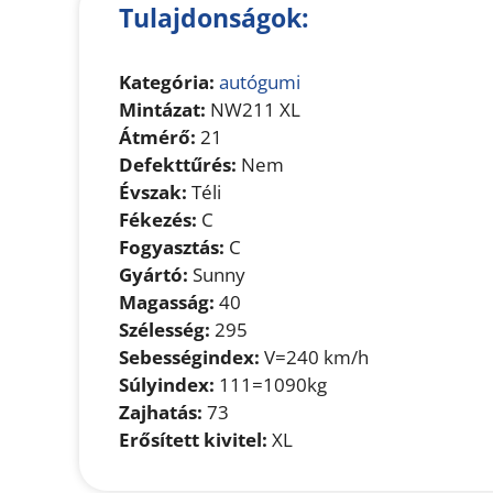
Tulajdonságok:
Kategória:
autógumi
Mintázat:
NW211 XL
Átmérő:
21
Defekttűrés:
Nem
Évszak:
Téli
Fékezés:
C
Fogyasztás:
C
Gyártó:
Sunny
Magasság:
40
Szélesség:
295
Sebességindex:
V=240 km/h
Súlyindex:
111=1090kg
Zajhatás:
73
Erősített kivitel:
XL