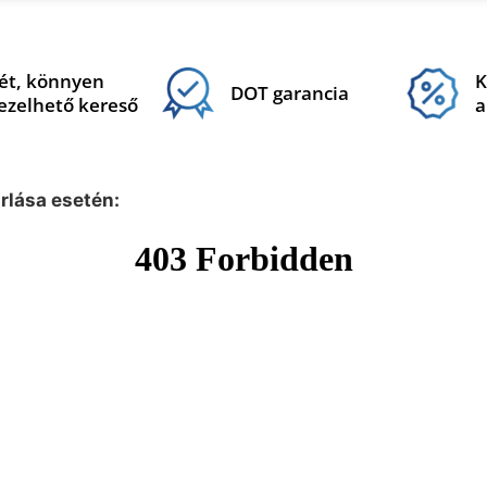
ét, könnyen
K
DOT garancia
ezelhető kereső
a
árlása esetén: