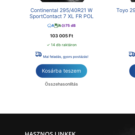
Continental 295/40R21 W
Toyo 2
SportContact 7 XL FR POL
A
A
75 dB
103 005
Ft
✓ 14 db raktáron
Mai feladás, gyors postázás!
Kosárba teszem
Összehasonlítás
HASZNOS LINKEK