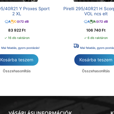
95/40R21 Y Proxes Sport
Pirelli 295/40R21 H Scor
2 XL
VOL ncs elt
A
C
72 dB
A
A
72 dB
83 922
Ft
106 740
Ft
✓ 16 db raktáron
✓ 6 db raktáron
Mai feladás, gyors postázás!
Mai feladás, gyors postá
Kosárba teszem
Kosárba teszem
Összehasonlítás
Összehasonlítás
VÁSÁRLÁSI INFORMÁCIÓK
K