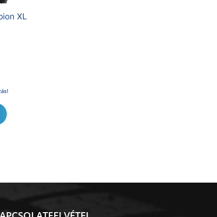
pion XL
zás!
APCSOLATFELVÉTEL