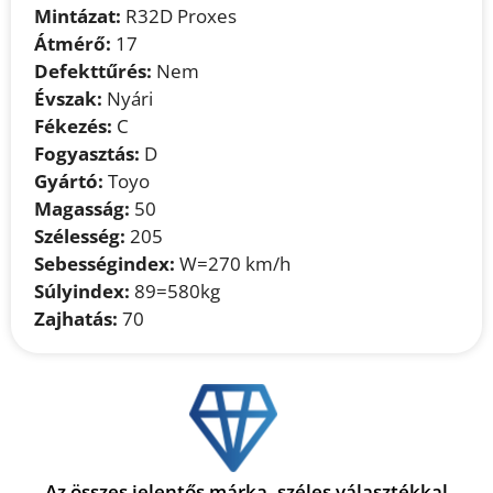
Mintázat:
R32D Proxes
Átmérő:
17
Defekttűrés:
Nem
Évszak:
Nyári
Fékezés:
C
Fogyasztás:
D
Gyártó:
Toyo
Magasság:
50
Szélesség:
205
Sebességindex:
W=270 km/h
Súlyindex:
89=580kg
Zajhatás:
70
Az összes jelentős márka, széles választékkal