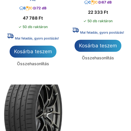
C
C
67 dB
B
C
72 dB
22 333
Ft
47 788
Ft
✓ 50 db raktáron
✓ 50 db raktáron
Mai feladás, gyors postázás!
Mai feladás, gyors postázás!
Kosárba teszem
Kosárba teszem
Összehasonlítás
Összehasonlítás