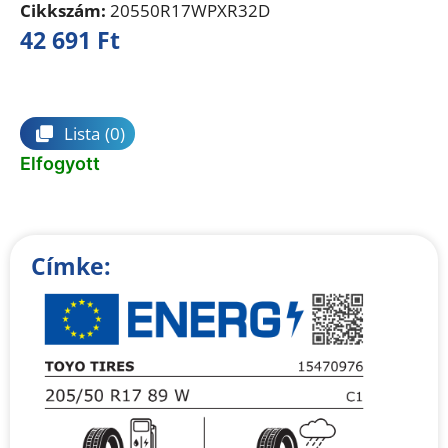
Cikkszám:
20550R17WPXR32D
42 691
Ft
Összehasonlítás
Lista
(0)
Elfogyott
Címke: