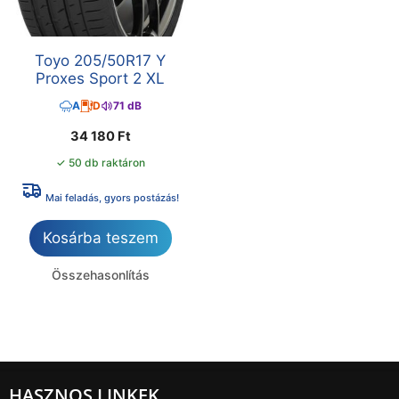
Toyo 205/50R17 Y
Proxes Sport 2 XL
A
D
71 dB
34 180
Ft
✓ 50 db raktáron
Mai feladás, gyors postázás!
Kosárba teszem
Összehasonlítás
HASZNOS LINKEK