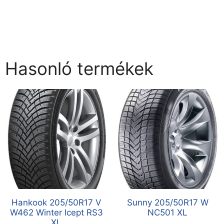
Hasonló termékek
Hankook 205/50R17 V
Sunny 205/50R17 W
W462 Winter Icept RS3
NC501 XL
XL