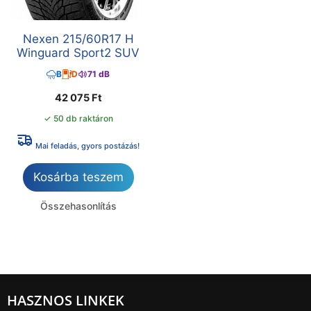
Nexen 215/60R17 H
Winguard Sport2 SUV
B
D
71 dB
42 075
Ft
✓ 50 db raktáron
Mai feladás, gyors postázás!
Kosárba teszem
Összehasonlítás
HASZNOS LINKEK