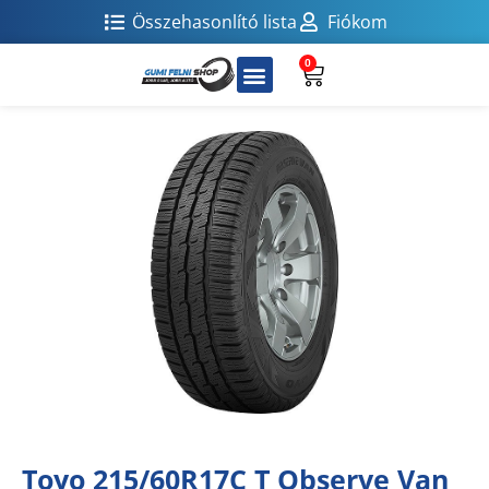
Összehasonlító lista
Fiókom
0
Toyo 215/60R17C T Observe Van