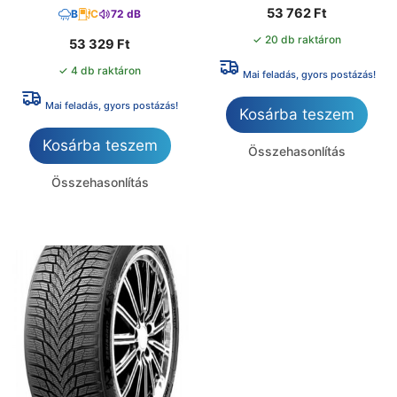
53 762
Ft
B
C
72 dB
✓ 20 db raktáron
53 329
Ft
✓ 4 db raktáron
Mai feladás, gyors postázás!
Mai feladás, gyors postázás!
Kosárba teszem
Kosárba teszem
Összehasonlítás
Összehasonlítás