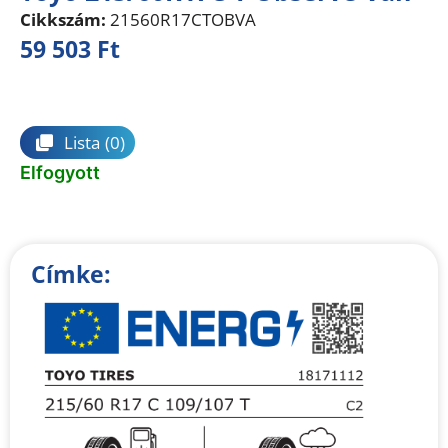
Cikkszám:
21560R17CTOBVA
59 503
Ft
Összehasonlítás
Lista
(0)
Elfogyott
Címke: