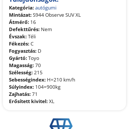
Kategória:
autógumi
Mintázat:
S944 Observe SUV XL
Átmérő:
16
Defekttűrés:
Nem
Évszak:
Téli
Fékezés:
C
Fogyasztás:
D
Gyártó:
Toyo
Magasság:
70
Szélesség:
215
Sebességindex:
H=210 km/h
Súlyindex:
104=900kg
Zajhatás:
71
Erősített kivitel:
XL