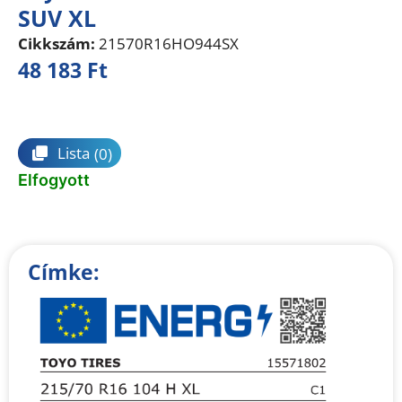
SUV XL
Cikkszám:
21570R16HO944SX
48 183
Ft
Összehasonlítás
Lista
(0)
Elfogyott
Címke: