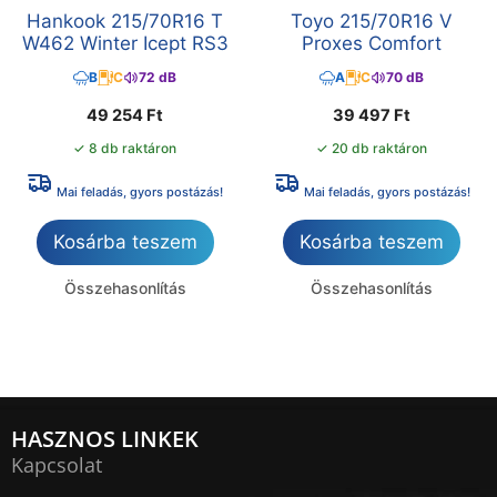
Hankook 215/70R16 T
Toyo 215/70R16 V
W462 Winter Icept RS3
Proxes Comfort
B
C
72 dB
A
C
70 dB
49 254
Ft
39 497
Ft
✓ 8 db raktáron
✓ 20 db raktáron
Mai feladás, gyors postázás!
Mai feladás, gyors postázás!
Kosárba teszem
Kosárba teszem
Összehasonlítás
Összehasonlítás
HASZNOS LINKEK
Kapcsolat