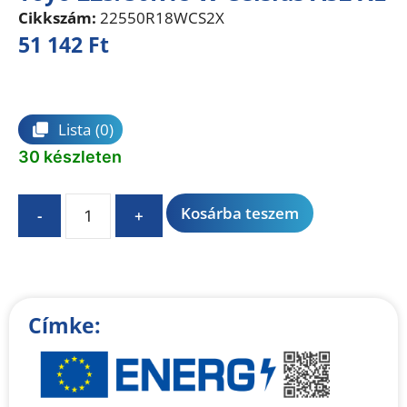
Cikkszám:
22550R18WCS2X
51 142
Ft
Összehasonlítás
Lista
(0)
30 készleten
A
Kosárba teszem
-
+
l
t
e
r
n
Címke:
a
t
i