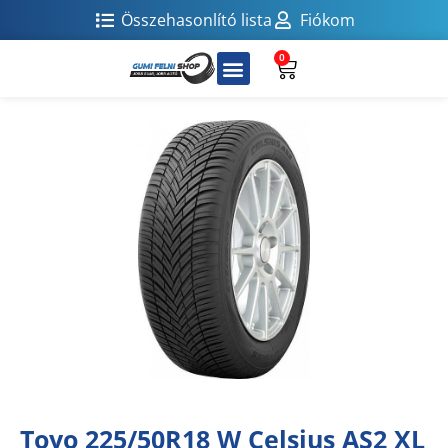
Összehasonlító lista
Fiókom
0
Toyo 225/50R18 W Celsius AS2 XL