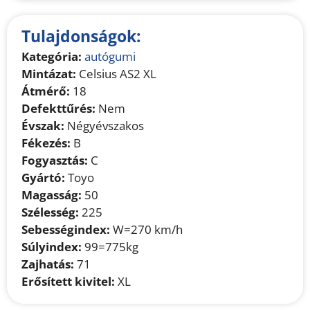
Tulajdonságok:
Kategória:
autógumi
Mintázat:
Celsius AS2 XL
Átmérő:
18
Defekttűrés:
Nem
Évszak:
Négyévszakos
Fékezés:
B
Fogyasztás:
C
Gyártó:
Toyo
Magasság:
50
Szélesség:
225
Sebességindex:
W=270 km/h
Súlyindex:
99=775kg
Zajhatás:
71
Erősített kivitel:
XL