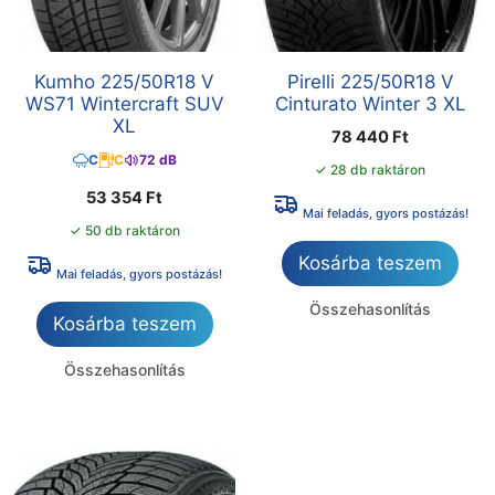
Kumho 225/50R18 V
Pirelli 225/50R18 V
WS71 Wintercraft SUV
Cinturato Winter 3 XL
XL
78 440
Ft
C
C
72 dB
✓ 28 db raktáron
53 354
Ft
Mai feladás, gyors postázás!
✓ 50 db raktáron
Kosárba teszem
Mai feladás, gyors postázás!
Összehasonlítás
Kosárba teszem
Összehasonlítás