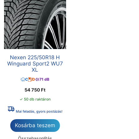
Nexen 225/50R18 H
Winguard Sport2 WU7
XL
C
D
71 dB
54 750
Ft
✓ 50 db raktáron
Mai feladás, gyors postázás!
Kosárba teszem
Összehasonlítás