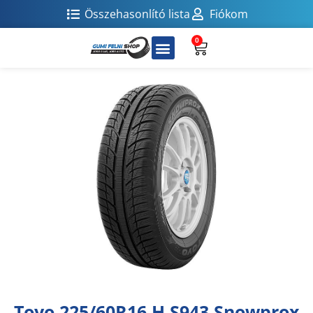
Összehasonlító lista
Fiókom
0
Toyo 225/60R16 H S943 Snowprox