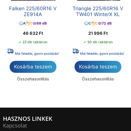
Falken 225/60R16 V
Triangle 225/60R16 V
ZE914A
TW401 WinterX XL
A
C
69 dB
C
C
72 dB
46 632
Ft
21 996
Ft
✓ 22 db raktáron
✓ 50 db raktáron
Mai feladás, gyors postázás!
Mai feladás, gyors postázás!
Kosárba teszem
Kosárba teszem
Összehasonlítás
Összehasonlítás
HASZNOS LINKEK
Kapcsolat