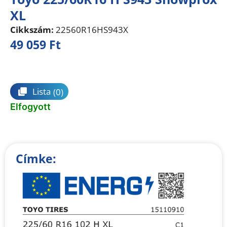
XL
Cikkszám:
22560R16HS943X
49 059
Ft
Összehasonlítás
Lista
(0)
Elfogyott
Címke: