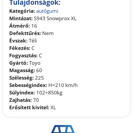
Tulajdonságok:
Kategória:
autógumi
Mintázat:
S943 Snowprox XL
Átmérő:
16
Defekttűrés:
Nem
Évszak:
Téli
Fékezés:
C
Fogyasztás:
C
Gyártó:
Toyo
Magasság:
60
Szélesség:
225
Sebességindex:
H=210 km/h
Súlyindex:
102=850kg
Zajhatás:
70
Erősített kivitel:
XL