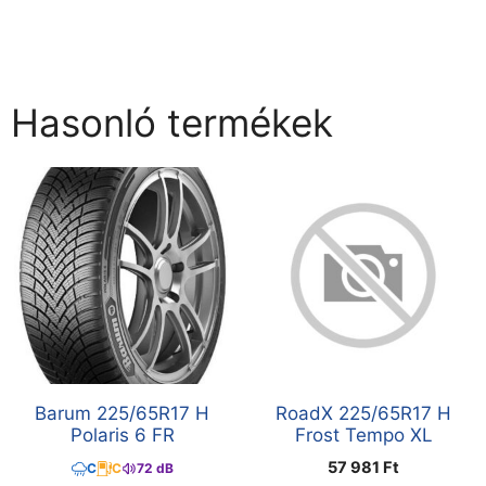
Hasonló termékek
Barum 225/65R17 H
RoadX 225/65R17 H
Polaris 6 FR
Frost Tempo XL
57 981
Ft
C
C
72 dB