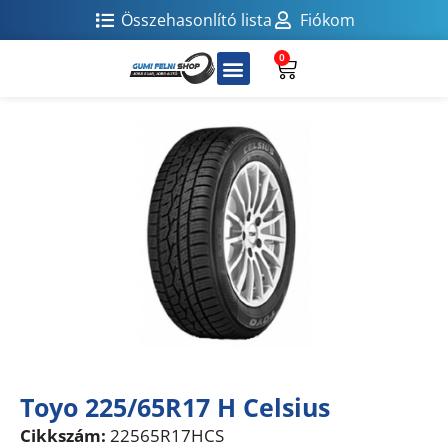
Összehasonlító lista
Fiókom
0
Toyo 225/65R17 H Celsius
Cikkszám:
22565R17HCS