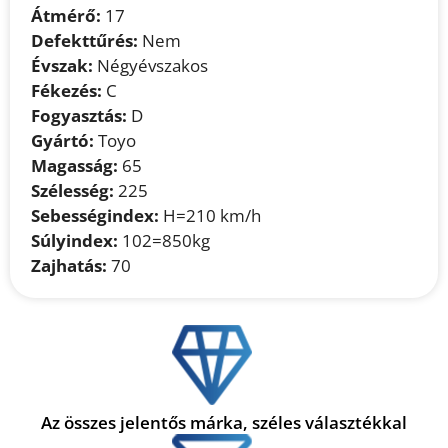
Átmérő:
17
Defekttűrés:
Nem
Évszak:
Négyévszakos
Fékezés:
C
Fogyasztás:
D
Gyártó:
Toyo
Magasság:
65
Szélesség:
225
Sebességindex:
H=210 km/h
Súlyindex:
102=850kg
Zajhatás:
70
Az összes jelentős márka, széles választékkal