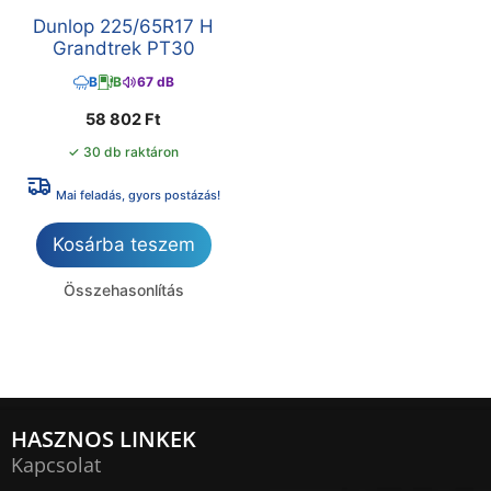
Dunlop 225/65R17 H
Grandtrek PT30
B
B
67 dB
58 802
Ft
✓ 30 db raktáron
Mai feladás, gyors postázás!
Kosárba teszem
Összehasonlítás
HASZNOS LINKEK
Kapcsolat