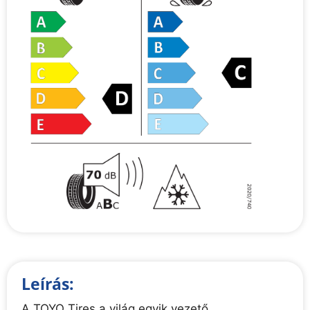
Leírás:
A TOYO Tires a világ egyik vezető