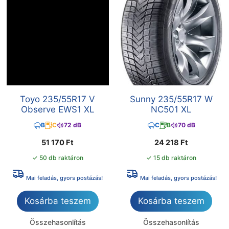
Toyo 235/55R17 V
Sunny 235/55R17 W
Observe EWS1 XL
NC501 XL
B
C
72 dB
C
B
70 dB
51 170
Ft
24 218
Ft
✓ 50 db raktáron
✓ 15 db raktáron
Mai feladás, gyors postázás!
Mai feladás, gyors postázás!
Kosárba teszem
Kosárba teszem
Összehasonlítás
Összehasonlítás