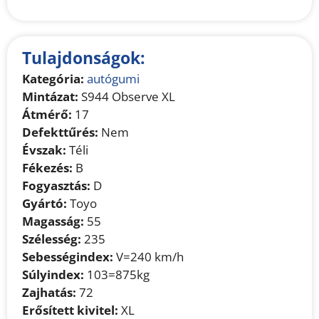
Tulajdonságok:
Kategória:
autógumi
Mintázat:
S944 Observe XL
Átmérő:
17
Defekttűrés:
Nem
Évszak:
Téli
Fékezés:
B
Fogyasztás:
D
Gyártó:
Toyo
Magasság:
55
Szélesség:
235
Sebességindex:
V=240 km/h
Súlyindex:
103=875kg
Zajhatás:
72
Erősített kivitel:
XL