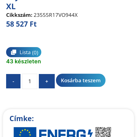
XL
Cikkszám:
23555R17VO944X
58 527
Ft
Összehasonlítás
Lista
(0)
43 készleten
A
Kosárba teszem
-
+
l
t
e
r
n
Címke:
a
t