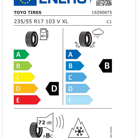
i
v
e
: