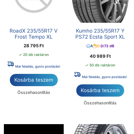
RoadX 235/55R17 V
Kumho 235/55R17 Y
Frost Tempo XL
PS72 Ecsta Sport XL
28 795
Ft
A
C
72 dB
✓ 20 db raktáron
40 989
Ft
✓ 50 db raktáron
Mai feladás, gyors postázás!
Mai feladás, gyors postázás!
Kosárba teszem
Kosárba teszem
Összehasonlítás
Összehasonlítás