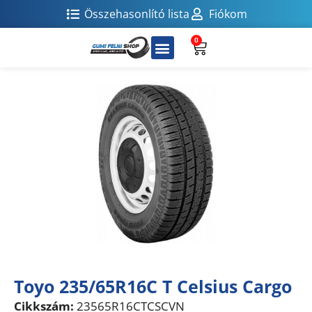
Összehasonlító lista
Fiókom
0
Toyo 235/65R16C T Celsius Cargo
Cikkszám:
23565R16CTCSCVN