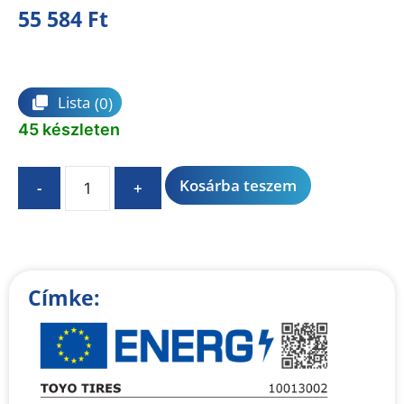
55 584
Ft
Összehasonlítás
Lista
(0)
45 készleten
A
Kosárba teszem
-
+
l
t
e
r
n
Címke:
a
t
i
v
e