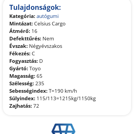
Tulajdonságok:
Kategória:
autógumi
Mintázat:
Celsius Cargo
Átmérő:
16
Defekttűrés:
Nem
Évszak:
Négyévszakos
Fékezés:
C
Fogyasztás:
D
Gyártó:
Toyo
Magasság:
65
Szélesség:
235
Sebességindex:
T=190 km/h
Súlyindex:
115/113=1215kg/1150kg
Zajhatás:
72