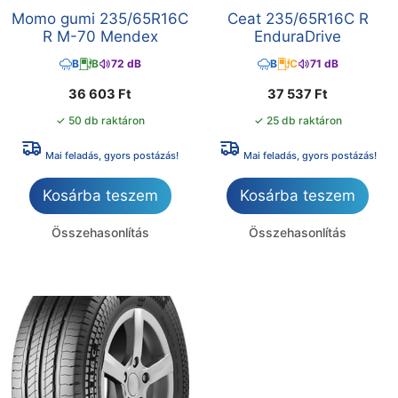
Momo gumi 235/65R16C
Ceat 235/65R16C R
R M-70 Mendex
EnduraDrive
B
B
72 dB
B
C
71 dB
36 603
Ft
37 537
Ft
✓ 50 db raktáron
✓ 25 db raktáron
Mai feladás, gyors postázás!
Mai feladás, gyors postázás!
Kosárba teszem
Kosárba teszem
Összehasonlítás
Összehasonlítás