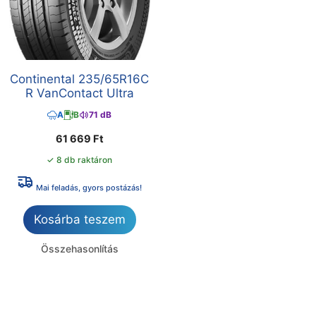
Continental 235/65R16C
R VanContact Ultra
A
B
71 dB
61 669
Ft
✓ 8 db raktáron
Mai feladás, gyors postázás!
Kosárba teszem
Összehasonlítás