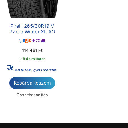
Pirelli 265/30R19 V
PZero Winter XL AO
B
D
73 dB
114 461
Ft
✓ 8 db raktáron
Mai feladás, gyors postázás!
Kosárba teszem
Összehasonlítás