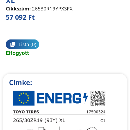
XL
Cikkszám:
26530R19YPXSPX
57 092
Ft
Összehasonlítás
Lista
(0)
Elfogyott
Címke: