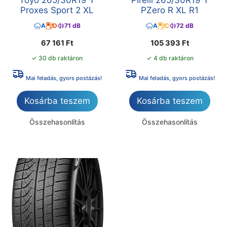
Toyo 265/30R19 Y
Pirelli 265/30R19 Y
Proxes Sport 2 XL
PZero R XL R1
A
D
71 dB
A
C
72 dB
67 161
Ft
105 393
Ft
✓ 30 db raktáron
✓ 4 db raktáron
Mai feladás, gyors postázás!
Mai feladás, gyors postázás!
Kosárba teszem
Kosárba teszem
Összehasonlítás
Összehasonlítás