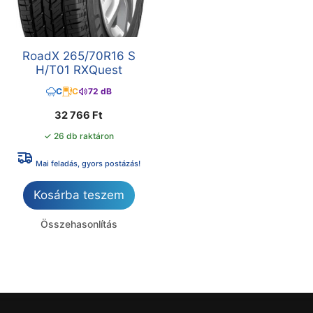
RoadX 265/70R16 S
H/T01 RXQuest
C
C
72 dB
32 766
Ft
✓ 26 db raktáron
Mai feladás, gyors postázás!
Kosárba teszem
Összehasonlítás