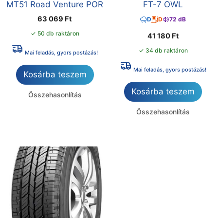
MT51 Road Venture POR
FT-7 OWL
63 069
Ft
D
D
72 dB
✓ 50 db raktáron
41 180
Ft
✓ 34 db raktáron
Mai feladás, gyors postázás!
Mai feladás, gyors postázás!
Kosárba teszem
Kosárba teszem
Összehasonlítás
Összehasonlítás