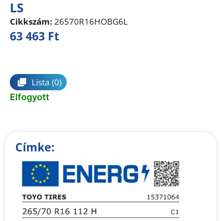
LS
Cikkszám:
26570R16HOBG6L
63 463
Ft
Összehasonlítás
Lista
(0)
Elfogyott
Címke: