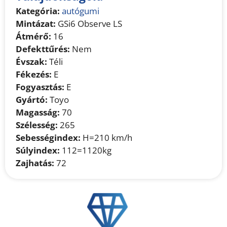
Kategória:
autógumi
Mintázat:
GSi6 Observe LS
Átmérő:
16
Defekttűrés:
Nem
Évszak:
Téli
Fékezés:
E
Fogyasztás:
E
Gyártó:
Toyo
Magasság:
70
Szélesség:
265
Sebességindex:
H=210 km/h
Súlyindex:
112=1120kg
Zajhatás:
72