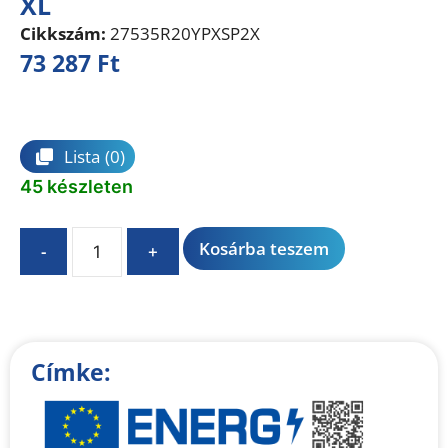
XL
Cikkszám:
27535R20YPXSP2X
73 287
Ft
Összehasonlítás
Lista
(0)
45 készleten
A
Kosárba teszem
-
+
l
t
e
r
n
Címke:
a
t
i