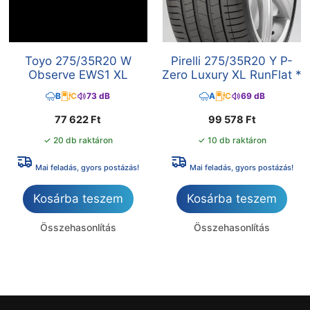
Toyo 275/35R20 W
Pirelli 275/35R20 Y P-
Observe EWS1 XL
Zero Luxury XL RunFlat *
B
C
73 dB
A
C
69 dB
77 622
Ft
99 578
Ft
✓ 20 db raktáron
✓ 10 db raktáron
Mai feladás, gyors postázás!
Mai feladás, gyors postázás!
Kosárba teszem
Kosárba teszem
Összehasonlítás
Összehasonlítás