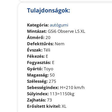
Tulajdonságok:
Kategória:
autógumi
Mintázat:
GSi6 Observe LS XL
Átmérő:
20
Defekttűrés:
Nem
Évszak:
Téli
Fékezés:
E
Fogyasztás:
E
Gyártó:
Toyo
Magasság:
50
Szélesség:
275
Sebességindex:
H=210 km/h
Súlyindex:
113=1150kg
Zajhatás:
73
Erősített kivitel:
XL