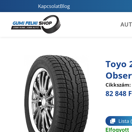
Kapcsolat
Blog
AU
Toyo 
Obser
Cikkszám:
82 848
F
Összeha
Lista
Elfogyott