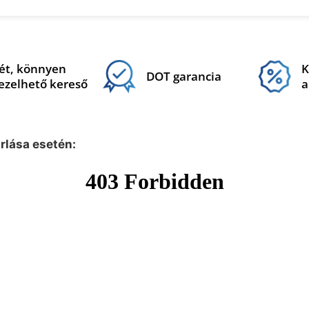
ét, könnyen
K
DOT garancia
ezelhető kereső
a
árlása esetén: