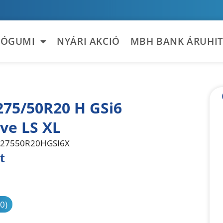
TÓGUMI
NYÁRI AKCIÓ
MBH BANK ÁRUHIT
275/50R20 H GSi6
ve LS XL
27550R20HGSI6X
t
sonlítás
(0)