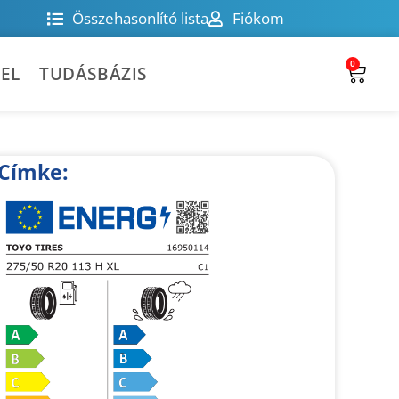
Összehasonlító lista
Fiókom
0
EL
TUDÁSBÁZIS
Címke: