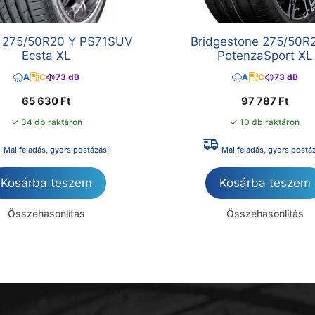
 275/50R20 Y PS71SUV
Bridgestone 275/50R
Ecsta XL
PotenzaSport XL
A
C
73 dB
A
C
73 dB
65 630
Ft
97 787
Ft
✓ 34 db raktáron
✓ 10 db raktáron
Mai feladás, gyors postázás!
Mai feladás, gyors postá
Kosárba teszem
Kosárba teszem
Összehasonlítás
Összehasonlítás