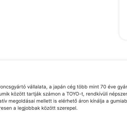
oncsgyártó vállalata, a japán cég több mint 70 éve gyár
mik között tartják számon a TOYO-t, rendkívüli népsze
ív megoldásai mellett is elérhető áron kínálja a gumia
resen a legjobbak között szerepel.