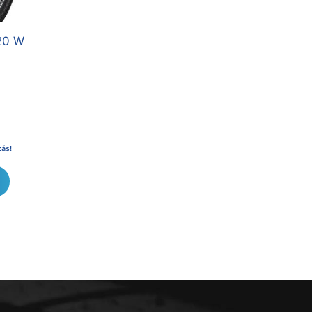
20 W
zás!