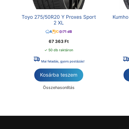
Toyo 275/50R20 Y Proxes Sport
Kumho
2 XL
A
C
71 dB
67 363
Ft
✓ 50 db raktáron
Mai feladás, gyors postázás!
Kosárba teszem
Összehasonlítás