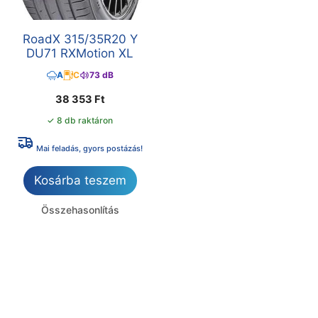
RoadX 315/35R20 Y
DU71 RXMotion XL
A
C
73 dB
38 353
Ft
✓ 8 db raktáron
Mai feladás, gyors postázás!
Kosárba teszem
Összehasonlítás