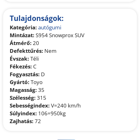
Tulajdonságok:
Kategória:
autógumi
Mintázat:
S954 Snowprox SUV
Átmérő:
20
Defekttűrés:
Nem
Évszak:
Téli
Fékezés:
C
Fogyasztás:
D
Gyártó:
Toyo
Magasság:
35
Szélesség:
315
Sebességindex:
V=240 km/h
Súlyindex:
106=950kg
Zajhatás:
72