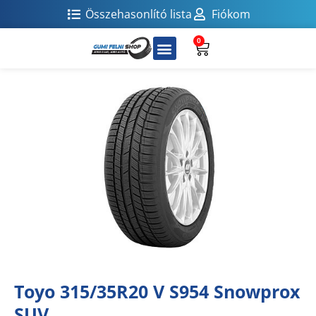
Összehasonlító lista
Fiókom
0
Toyo 315/35R20 V S954 Snowprox
SUV