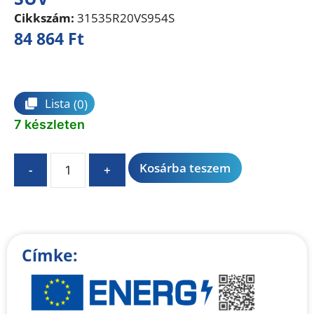
Cikkszám:
31535R20VS954S
84 864
Ft
Összehasonlítás
Lista
(0)
7 készleten
A
Kosárba teszem
-
+
l
t
e
r
n
Címke:
a
t
i