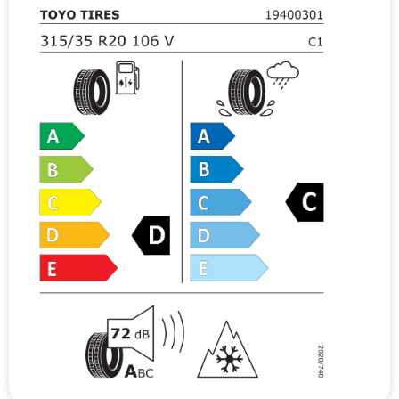
v
e
: