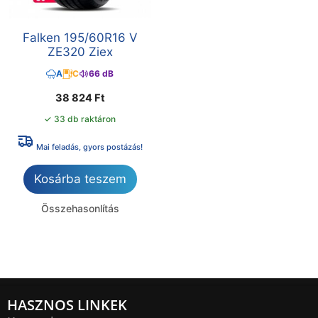
Falken 195/60R16 V
ZE320 Ziex
A
C
66 dB
38 824
Ft
✓ 33 db raktáron
Mai feladás, gyors postázás!
Kosárba teszem
Összehasonlítás
HASZNOS LINKEK