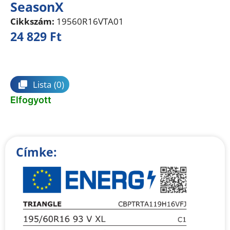
SeasonX
Cikkszám:
19560R16VTA01
24 829
Ft
Összehasonlítás
Lista
(0)
Elfogyott
Címke: