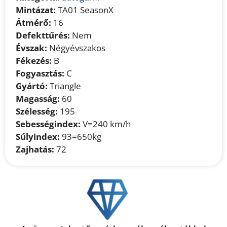
Mintázat:
TA01 SeasonX
Átmérő:
16
Defekttűrés:
Nem
Évszak:
Négyévszakos
Fékezés:
B
Fogyasztás:
C
Gyártó:
Triangle
Magasság:
60
Szélesség:
195
Sebességindex:
V=240 km/h
Súlyindex:
93=650kg
Zajhatás:
72