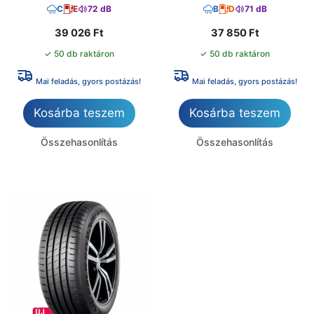
C
E
72 dB
B
D
71 dB
39 026
Ft
37 850
Ft
✓ 50 db raktáron
✓ 50 db raktáron
Mai feladás, gyors postázás!
Mai feladás, gyors postázás!
Kosárba teszem
Kosárba teszem
Összehasonlítás
Összehasonlítás