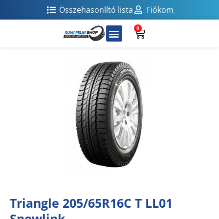
Összehasonlító lista
Fiókom
0
Triangle 205/65R16C T LL01
Snowlink