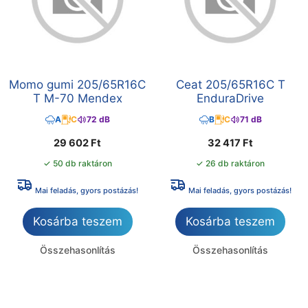
Momo gumi 205/65R16C
Ceat 205/65R16C T
T M-70 Mendex
EnduraDrive
A
C
72 dB
B
C
71 dB
29 602
Ft
32 417
Ft
✓ 50 db raktáron
✓ 26 db raktáron
Mai feladás, gyors postázás!
Mai feladás, gyors postázás!
Kosárba teszem
Kosárba teszem
Összehasonlítás
Összehasonlítás