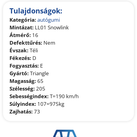
Tulajdonságok:
Kategória:
autógumi
Mintázat:
LL01 Snowlink
Átmérő:
16
Defekttűrés:
Nem
Évszak:
Téli
Fékezés:
D
Fogyasztás:
E
Gyártó:
Triangle
Magasság:
65
Szélesség:
205
Sebességindex:
T=190 km/h
Súlyindex:
107=975kg
Zajhatás:
73