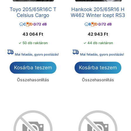
Toyo 205/65R16C T
Hankook 205/65R16 H
Celsius Cargo
W462 Winter Icept RS3
C
D
72 dB
B
D
72 dB
43 064
Ft
42 943
Ft
✓ 50 db raktáron
✓ 44 db raktáron
Mai feladás, gyors postázás!
Mai feladás, gyors postázás!
Kosárba teszem
Kosárba teszem
Összehasonlítás
Összehasonlítás