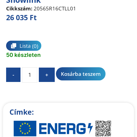
Cikkszám:
20565R16CTLL01
26 035
Ft
Összehasonlítás
Lista
(0)
50 készleten
A
Kosárba teszem
-
+
l
t
e
r
n
Címke:
a
t
i