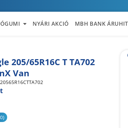
TÓGUMI
NYÁRI AKCIÓ
MBH BANK ÁRUHIT
gle 205/65R16C T TA702
nX Van
20565R16CTTA702
t
sonlítás
(0)