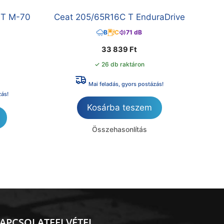
 T M-70
Ceat 205/65R16C T EnduraDrive
B
C
71 dB
33 839
Ft
✓ 26 db raktáron
Mai feladás, gyors postázás!
zás!
Kosárba teszem
Összehasonlítás
APCSOLATFELVÉTEL