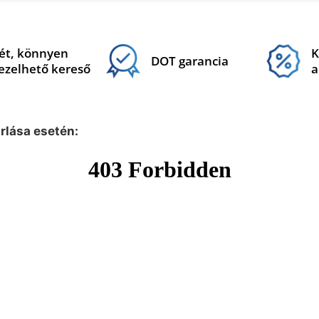
ét, könnyen
K
DOT garancia
ezelhető kereső
a
árlása esetén: