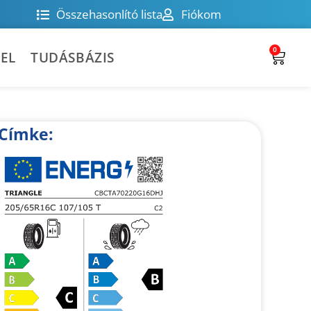
Összehasonlító lista
Fiókom
0
EL
TUDÁSBÁZIS
Címke: