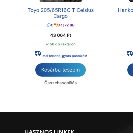
Toyo 205/65R16C T Celsius
Hanko
Cargo
C
D
72 dB
43 064
Ft
✓ 50 db raktáron
Mai feladás, gyors postázás!
Kosárba teszem
Összehasonlítás
HASZNOS LINKEK