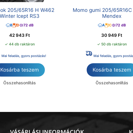
ok 205/65R16 H W462
Momo gumi 205/65R16C
Winter Icept RS3
Mendex
B
D
72 dB
A
C
72 dB
42 943
Ft
30 949
Ft
✓ 44 db raktáron
✓ 50 db raktáron
Mai feladás, gyors postázás!
Mai feladás, gyors postá
Kosárba teszem
Kosárba teszem
Összehasonlítás
Összehasonlítás
VÁSÁRLÁSI INFORMÁCIÓK
K