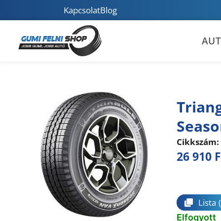
Kapcsolat
Blog
AU
Trian
Seaso
Cikkszám:
26 910
F
Összeha
Lista
Elfogyott