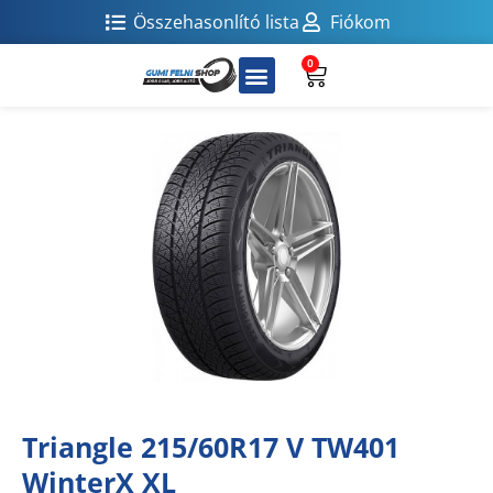
Összehasonlító lista
Fiókom
0
Triangle 215/60R17 V TW401
WinterX XL