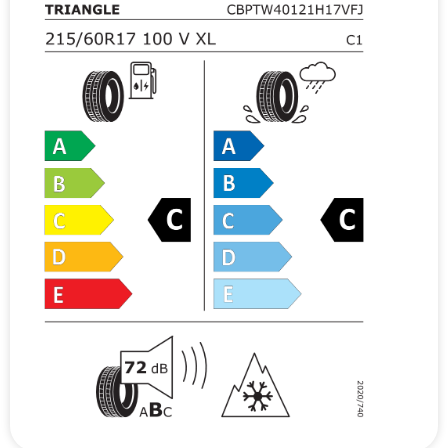
v
e
: