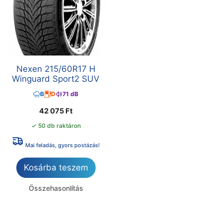
Nexen 215/60R17 H
Winguard Sport2 SUV
B
D
71 dB
42 075
Ft
✓ 50 db raktáron
Mai feladás, gyors postázás!
Kosárba teszem
Összehasonlítás