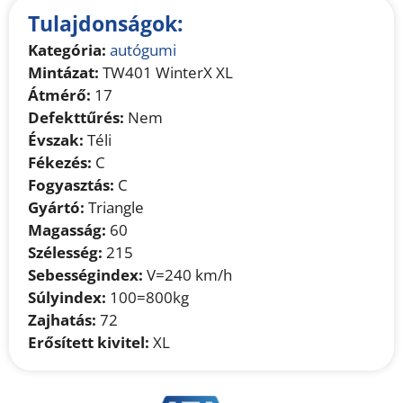
Tulajdonságok:
Kategória:
autógumi
Mintázat:
TW401 WinterX XL
Átmérő:
17
Defekttűrés:
Nem
Évszak:
Téli
Fékezés:
C
Fogyasztás:
C
Gyártó:
Triangle
Magasság:
60
Szélesség:
215
Sebességindex:
V=240 km/h
Súlyindex:
100=800kg
Zajhatás:
72
Erősített kivitel:
XL