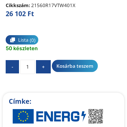
Cikkszám:
21560R17VTW401X
26 102
Ft
Összehasonlítás
Lista
(0)
50 készleten
A
Kosárba teszem
-
+
l
t
e
r
n
Címke:
a
t
i