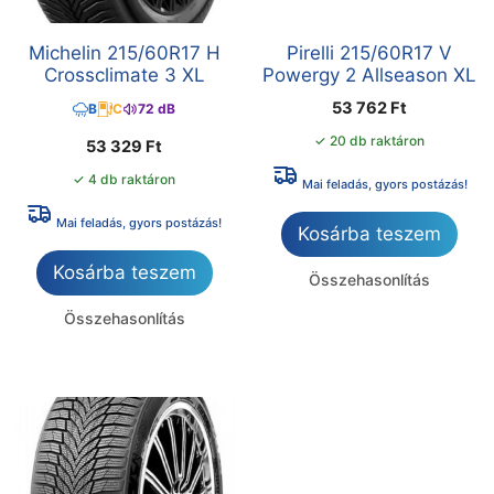
Michelin 215/60R17 H
Pirelli 215/60R17 V
Crossclimate 3 XL
Powergy 2 Allseason XL
53 762
Ft
B
C
72 dB
✓ 20 db raktáron
53 329
Ft
✓ 4 db raktáron
Mai feladás, gyors postázás!
Mai feladás, gyors postázás!
Kosárba teszem
Kosárba teszem
Összehasonlítás
Összehasonlítás