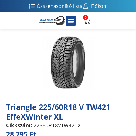
Összehasonlító lista
Fiókom
0
Triangle 225/60R18 V TW421
EffeXWinter XL
Cikkszám:
22560R18VTW421X
28 795
Ft