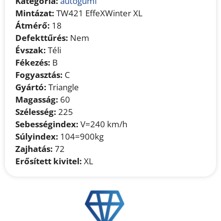
Kategória:
autógumi
Mintázat:
TW421 EffeXWinter XL
Átmérő:
18
Defekttűrés:
Nem
Évszak:
Téli
Fékezés:
B
Fogyasztás:
C
Gyártó:
Triangle
Magasság:
60
Szélesség:
225
Sebességindex:
V=240 km/h
Súlyindex:
104=900kg
Zajhatás:
72
Erősített kivitel:
XL