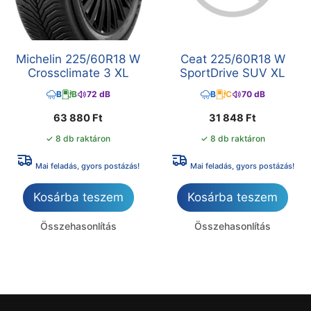
Michelin 225/60R18 W
Ceat 225/60R18 W
Crossclimate 3 XL
SportDrive SUV XL
B
B
72 dB
B
C
70 dB
63 880
Ft
31 848
Ft
✓ 8 db raktáron
✓ 8 db raktáron
Mai feladás, gyors postázás!
Mai feladás, gyors postázás!
Kosárba teszem
Kosárba teszem
Összehasonlítás
Összehasonlítás