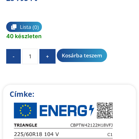
Összehasonlítás
Lista
(0)
40 készleten
A
Kosárba teszem
-
+
l
t
e
r
n
Címke:
a
t
i
v
e
: