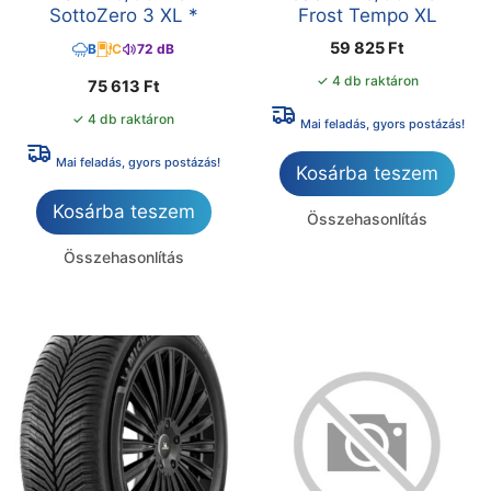
SottoZero 3 XL *
Frost Tempo XL
59 825
Ft
B
C
72 dB
✓ 4 db raktáron
75 613
Ft
✓ 4 db raktáron
Mai feladás, gyors postázás!
Mai feladás, gyors postázás!
Kosárba teszem
Kosárba teszem
Összehasonlítás
Összehasonlítás