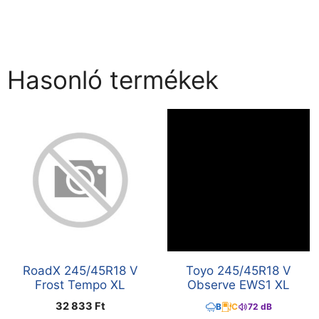
Hasonló termékek
RoadX 245/45R18 V
Toyo 245/45R18 V
Frost Tempo XL
Observe EWS1 XL
32 833
Ft
B
C
72 dB