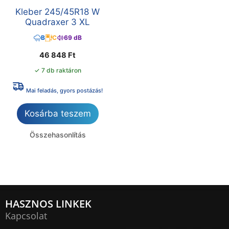
Kleber 245/45R18 W
Quadraxer 3 XL
B
C
69 dB
46 848
Ft
✓ 7 db raktáron
Mai feladás, gyors postázás!
Kosárba teszem
Összehasonlítás
HASZNOS LINKEK
Kapcsolat