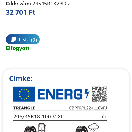
Cikkszám:
24545R18VPL02
32 701
Ft
Összehasonlítás
Lista
(0)
Elfogyott
Címke: