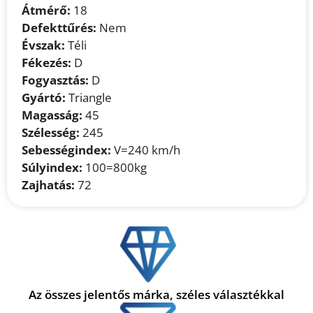
Átmérő:
18
Defekttűrés:
Nem
Évszak:
Téli
Fékezés:
D
Fogyasztás:
D
Gyártó:
Triangle
Magasság:
45
Szélesség:
245
Sebességindex:
V=240 km/h
Súlyindex:
100=800kg
Zajhatás:
72
Az összes jelentős márka, széles választékkal