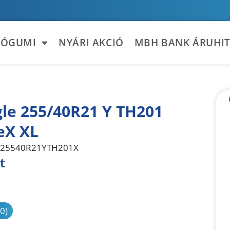
TÓGUMI
NYÁRI AKCIÓ
MBH BANK ÁRUHIT
gle 255/40R21 Y TH201
eX XL
25540R21YTH201X
t
sonlítás
(0)