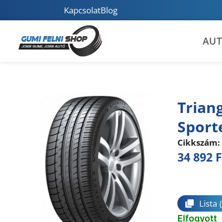
Kapcsolat
Blog
AU
Trian
Sport
Cikkszám:
34 892
F
Összeha
Lista
Elfogyott