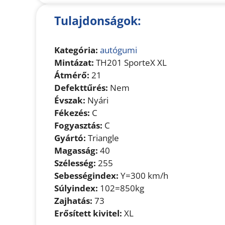
Tulajdonságok:
Kategória:
autógumi
Mintázat:
TH201 SporteX XL
Átmérő:
21
Defekttűrés:
Nem
Évszak:
Nyári
Fékezés:
C
Fogyasztás:
C
Gyártó:
Triangle
Magasság:
40
Szélesség:
255
Sebességindex:
Y=300 km/h
Súlyindex:
102=850kg
Zajhatás:
73
Erősített kivitel:
XL