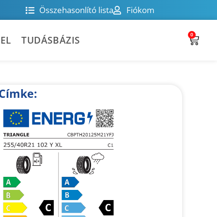
Összehasonlító lista
Fiókom
0
EL
TUDÁSBÁZIS
Címke: