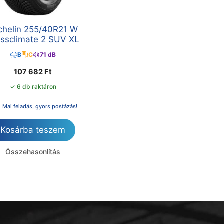
chelin 255/40R21 W
ossclimate 2 SUV XL
B
C
71 dB
107 682
Ft
✓ 6 db raktáron
Mai feladás, gyors postázás!
Kosárba teszem
Összehasonlítás