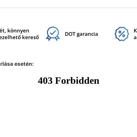
ét, könnyen
K
DOT garancia
ezelhető kereső
a
árlása esetén: