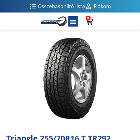
Összehasonlító lista
Fiókom
0
Triangle 255/70R16 T TR292