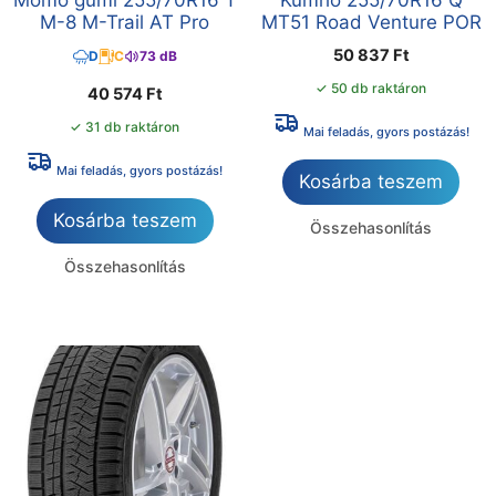
Momo gumi 255/70R16 T
Kumho 255/70R16 Q
M-8 M-Trail AT Pro
MT51 Road Venture POR
50 837
Ft
D
C
73 dB
✓ 50 db raktáron
40 574
Ft
✓ 31 db raktáron
Mai feladás, gyors postázás!
Mai feladás, gyors postázás!
Kosárba teszem
Kosárba teszem
Összehasonlítás
Összehasonlítás