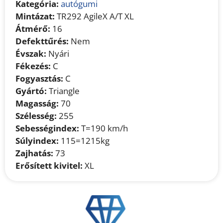
Kategória:
autógumi
Mintázat:
TR292 AgileX A/T XL
Átmérő:
16
Defekttűrés:
Nem
Évszak:
Nyári
Fékezés:
C
Fogyasztás:
C
Gyártó:
Triangle
Magasság:
70
Szélesség:
255
Sebességindex:
T=190 km/h
Súlyindex:
115=1215kg
Zajhatás:
73
Erősített kivitel:
XL