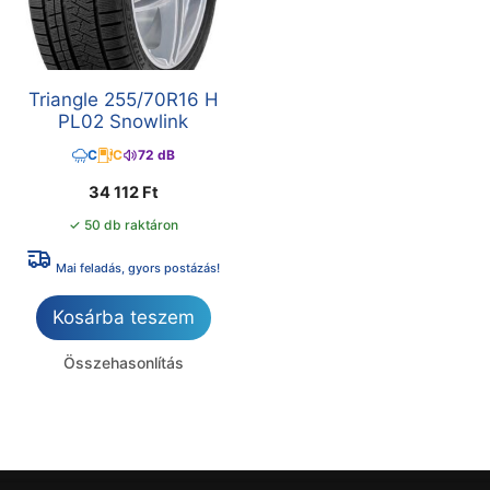
Triangle 255/70R16 H
PL02 Snowlink
C
C
72 dB
34 112
Ft
✓ 50 db raktáron
Mai feladás, gyors postázás!
Kosárba teszem
Összehasonlítás