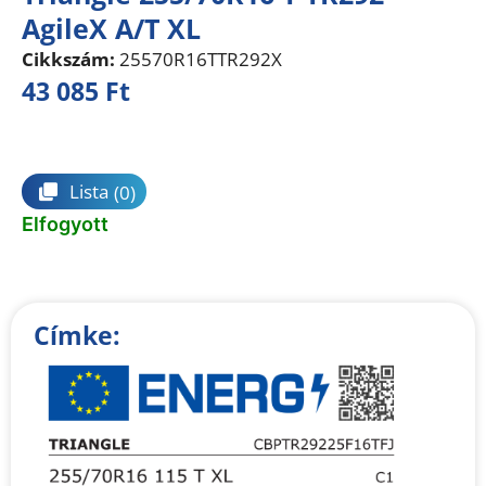
AgileX A/T XL
Cikkszám:
25570R16TTR292X
43 085
Ft
Összehasonlítás
Lista
(0)
Elfogyott
Címke: