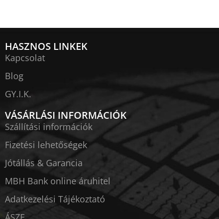
HASZNOS LINKEK
Kapcsolat
Blog
GY.I.K.
VÁSÁRLÁSI INFORMÁCIÓK
Szállítási információk
Fizetési lehetőségek
Jótállás & Garancia
MBH Bank online áruhitel
Adatkezelési Tájékoztató
ÁSZF