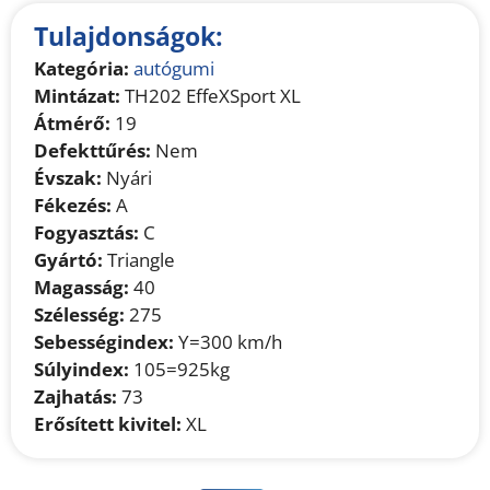
Tulajdonságok:
Kategória:
autógumi
Mintázat:
TH202 EffeXSport XL
Átmérő:
19
Defekttűrés:
Nem
Évszak:
Nyári
Fékezés:
A
Fogyasztás:
C
Gyártó:
Triangle
Magasság:
40
Szélesség:
275
Sebességindex:
Y=300 km/h
Súlyindex:
105=925kg
Zajhatás:
73
Erősített kivitel:
XL