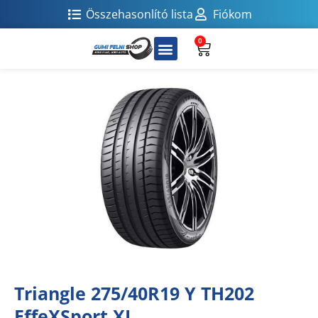
Összehasonlító lista
Fiókom
0
Triangle 275/40R19 Y TH202
EffeXSport XL