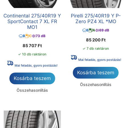
Continental 275/40R19 Y
Pirelli 275/40R19 Y P-
SportContact 7 XL FR
Zero PZ4 XL *MO
MO1
B
A
69 dB
B
C
73 dB
85 200
Ft
85 707
Ft
✓ 7 db raktáron
✓ 10 db raktáron
Mai feladás, gyors postázás!
Mai feladás, gyors postázás!
Kosárba teszem
Kosárba teszem
Összehasonlítás
Összehasonlítás