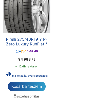
Pirelli 275/40R19 Y P-
Zero Luxury RunFlat *
A
C
67 dB
94 988
Ft
✓ 12 db raktáron
Mai feladás, gyors postázás!
Kosárba teszem
Összehasonlítás