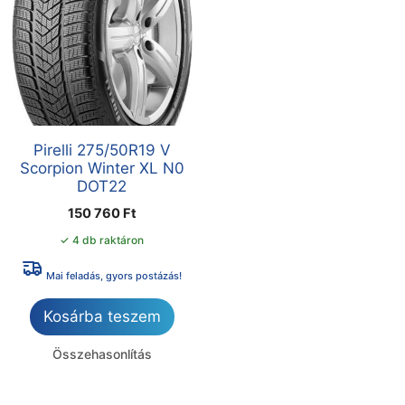
Pirelli 275/50R19 V
Scorpion Winter XL N0
DOT22
150 760
Ft
✓ 4 db raktáron
Mai feladás, gyors postázás!
Kosárba teszem
Összehasonlítás