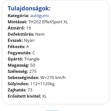
Tulajdonságok:
Kategória:
autógumi
Mintázat:
TH202 EffeXSport XL
Átmérő:
19
Defekttűrés:
Nem
Évszak:
Nyári
Fékezés:
A
Fogyasztás:
C
Gyártó:
Triangle
Magasság:
50
Szélesség:
275
Sebességindex:
W=270 km/h
Súlyindex:
112=1120kg
Zajhatás:
73
Erősített kivitel:
XL