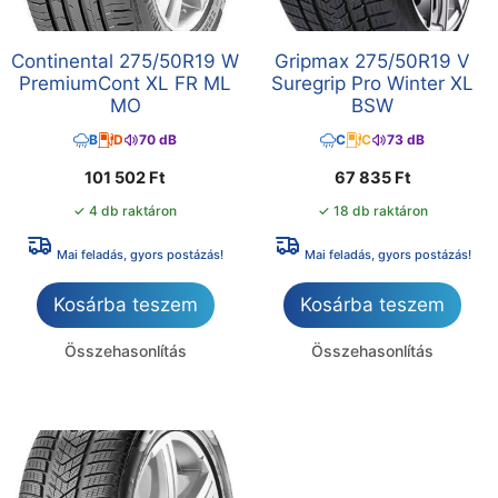
Continental 275/50R19 W
Gripmax 275/50R19 V
PremiumCont XL FR ML
Suregrip Pro Winter XL
MO
BSW
B
D
70 dB
C
C
73 dB
101 502
Ft
67 835
Ft
✓ 4 db raktáron
✓ 18 db raktáron
Mai feladás, gyors postázás!
Mai feladás, gyors postázás!
Kosárba teszem
Kosárba teszem
Összehasonlítás
Összehasonlítás