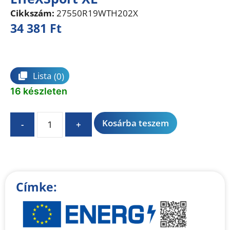
Cikkszám:
27550R19WTH202X
34 381
Ft
Összehasonlítás
Lista
(0)
16 készleten
A
Kosárba teszem
-
+
l
t
e
r
n
Címke:
a
t
i