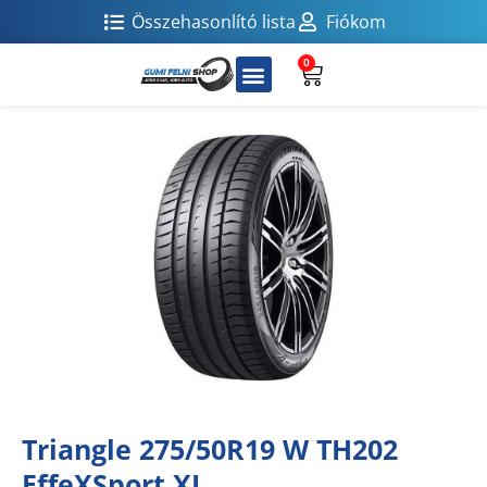
Összehasonlító lista
Fiókom
0
Triangle 275/50R19 W TH202
EffeXSport XL