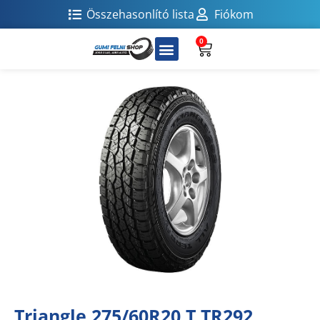
Összehasonlító lista
Fiókom
0
Triangle 275/60R20 T TR292