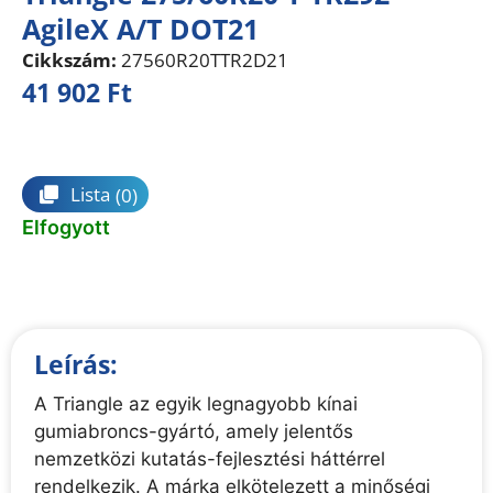
AgileX A/T DOT21
Cikkszám:
27560R20TTR2D21
41 902
Ft
Összehasonlítás
Lista
(0)
Elfogyott
Leírás:
A Triangle az egyik legnagyobb kínai
gumiabroncs-gyártó, amely jelentős
nemzetközi kutatás-fejlesztési háttérrel
rendelkezik. A márka elkötelezett a minőségi