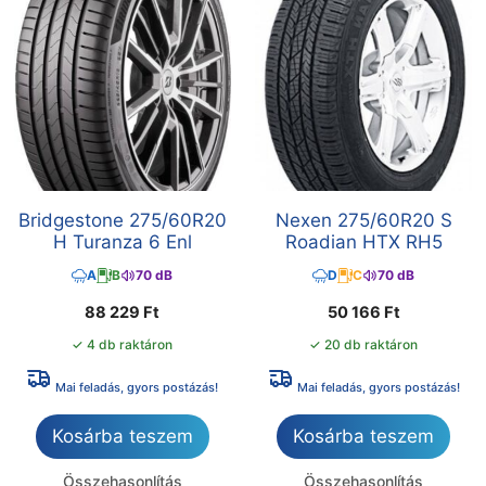
Bridgestone 275/60R20
Nexen 275/60R20 S
H Turanza 6 Enl
Roadian HTX RH5
A
B
70 dB
D
C
70 dB
88 229
Ft
50 166
Ft
✓ 4 db raktáron
✓ 20 db raktáron
Mai feladás, gyors postázás!
Mai feladás, gyors postázás!
Kosárba teszem
Kosárba teszem
Összehasonlítás
Összehasonlítás