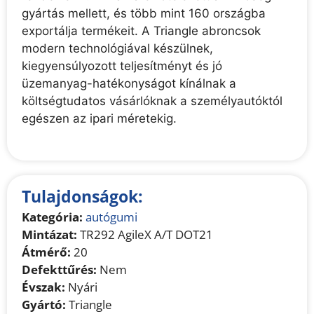
gyártás mellett, és több mint 160 országba
exportálja termékeit. A Triangle abroncsok
modern technológiával készülnek,
kiegyensúlyozott teljesítményt és jó
üzemanyag-hatékonyságot kínálnak a
költségtudatos vásárlóknak a személyautóktól
egészen az ipari méretekig.
Tulajdonságok:
Kategória:
autógumi
Mintázat:
TR292 AgileX A/T DOT21
Átmérő:
20
Defekttűrés:
Nem
Évszak:
Nyári
Gyártó:
Triangle