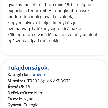
gyártás mellett, és több mint 160 országba
exportálja termékeit. A Triangle abroncsok
modern technológiával készülnek,
kiegyensúlyozott teljesítményt és jó
üzemanyag-hatékonyságot kínálnak a
költségtudatos vásárlóknak a személyautóktól
egészen az ipari méretekig.
Tulajdonságok:
Kategória:
autógumi
Mintázat:
TR292 AgileX A/T DOT21
Átmérő:
18
Defekttűrés:
Nem
Évszak:
Nyári
Gyártó:
Triangle