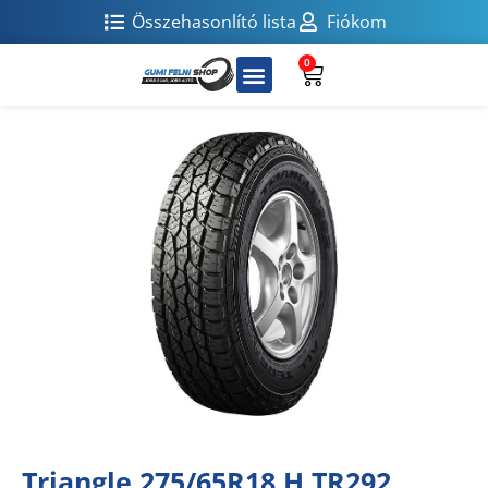
Összehasonlító lista
Fiókom
0
Triangle 275/65R18 H TR292