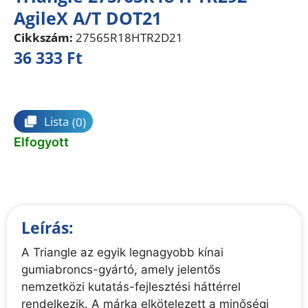
AgileX A/T DOT21
Cikkszám:
27565R18HTR2D21
36 333
Ft
Összehasonlítás
Lista
(0)
Elfogyott
Leírás:
A Triangle az egyik legnagyobb kínai
gumiabroncs-gyártó, amely jelentős
nemzetközi kutatás-fejlesztési háttérrel
rendelkezik. A márka elkötelezett a minőségi