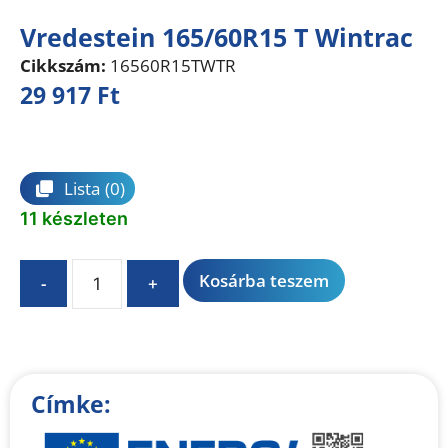
Vredestein 165/60R15 T Wintrac
Cikkszám:
16560R15TWTR
29 917
Ft
Összehasonlítás
Lista
(0)
11 készleten
A
Kosárba teszem
-
+
l
t
e
r
n
Címke:
a
t