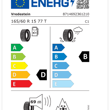
i
v
e
: