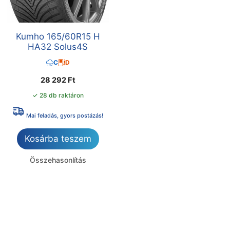
Kumho 165/60R15 H
HA32 Solus4S
C
D
28 292
Ft
✓ 28 db raktáron
Mai feladás, gyors postázás!
Kosárba teszem
Összehasonlítás