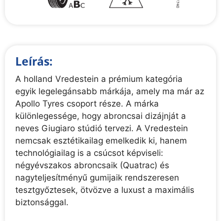
Leírás:
A holland Vredestein a prémium kategória
egyik legelegánsabb márkája, amely ma már az
Apollo Tyres csoport része. A márka
különlegessége, hogy abroncsai dizájnját a
neves Giugiaro stúdió tervezi. A Vredestein
nemcsak esztétikailag emelkedik ki, hanem
technológiailag is a csúcsot képviseli:
négyévszakos abroncsaik (Quatrac) és
nagyteljesítményű gumijaik rendszeresen
tesztgyőztesek, ötvözve a luxust a maximális
biztonsággal.