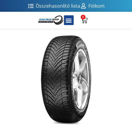
Összehasonlító lista
Fiókom
0