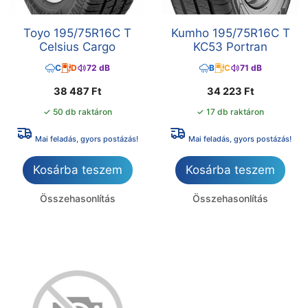
Toyo 195/75R16C T
Kumho 195/75R16C T
Celsius Cargo
KC53 Portran
C
D
72 dB
B
C
71 dB
38 487
Ft
34 223
Ft
✓ 50 db raktáron
✓ 17 db raktáron
Mai feladás, gyors postázás!
Mai feladás, gyors postázás!
Kosárba teszem
Kosárba teszem
Összehasonlítás
Összehasonlítás