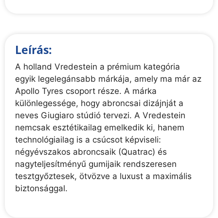
Leírás:
A holland Vredestein a prémium kategória
egyik legelegánsabb márkája, amely ma már az
Apollo Tyres csoport része. A márka
különlegessége, hogy abroncsai dizájnját a
neves Giugiaro stúdió tervezi. A Vredestein
nemcsak esztétikailag emelkedik ki, hanem
technológiailag is a csúcsot képviseli:
négyévszakos abroncsaik (Quatrac) és
nagyteljesítményű gumijaik rendszeresen
tesztgyőztesek, ötvözve a luxust a maximális
biztonsággal.