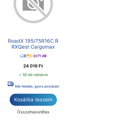
RoadX 195/75R16C R
RXQest Cargomax
B
C
71 dB
24 016
Ft
✓ 50 db raktáron
Mai feladás, gyors postázás!
Kosárba teszem
Összehasonlítás