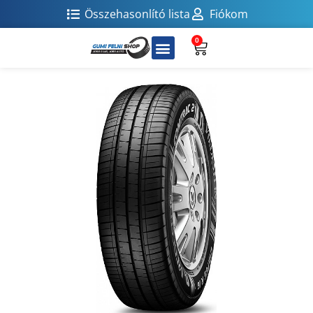
Összehasonlító lista
Fiókom
0