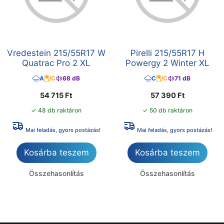
Vredestein 215/55R17 W
Pirelli 215/55R17 H
Quatrac Pro 2 XL
Powergy 2 Winter XL
A
C
68 dB
C
C
71 dB
54 715
Ft
57 390
Ft
✓ 48 db raktáron
✓ 50 db raktáron
Mai feladás, gyors postázás!
Mai feladás, gyors postázás!
Kosárba teszem
Kosárba teszem
Összehasonlítás
Összehasonlítás