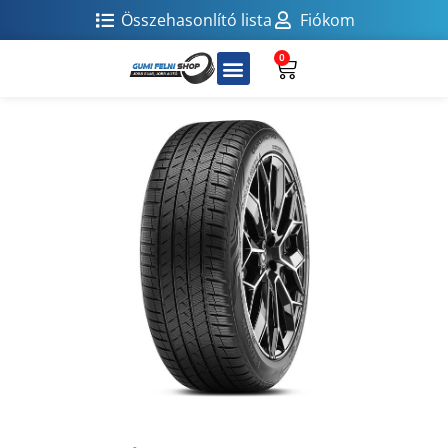
Összehasonlító lista
Fiókom
0