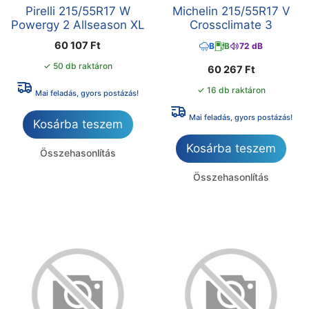
Pirelli 215/55R17 W
Michelin 215/55R17 V
Powergy 2 Allseason XL
Crossclimate 3
60 107
Ft
B
B
72 dB
✓ 50 db raktáron
60 267
Ft
✓ 16 db raktáron
Mai feladás, gyors postázás!
Mai feladás, gyors postázás!
Kosárba teszem
Kosárba teszem
Összehasonlítás
Összehasonlítás