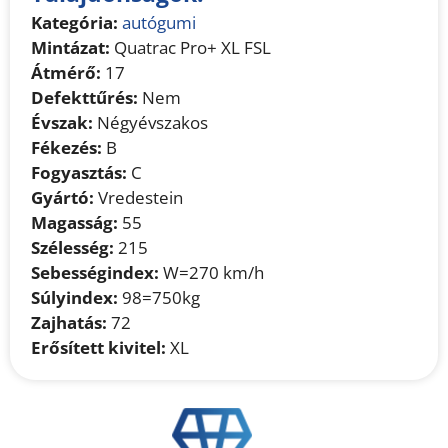
Kategória:
autógumi
Mintázat:
Quatrac Pro+ XL FSL
Átmérő:
17
Defekttűrés:
Nem
Évszak:
Négyévszakos
Fékezés:
B
Fogyasztás:
C
Gyártó:
Vredestein
Magasság:
55
Szélesség:
215
Sebességindex:
W=270 km/h
Súlyindex:
98=750kg
Zajhatás:
72
Erősített kivitel:
XL