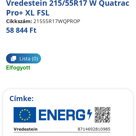
Vredestein 215/55R17 W Quatrac
Pro+ XL FSL
Cikkszám:
21555R17WQPROP
58 844
Ft
Összehasonlítás
Lista
(0)
Elfogyott
Címke: