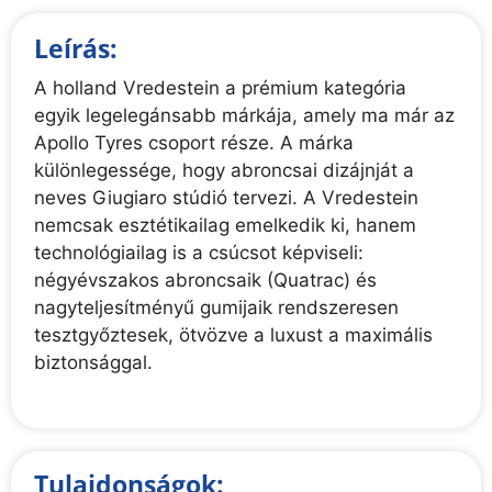
Leírás:
A holland Vredestein a prémium kategória
egyik legelegánsabb márkája, amely ma már az
Apollo Tyres csoport része. A márka
különlegessége, hogy abroncsai dizájnját a
neves Giugiaro stúdió tervezi. A Vredestein
nemcsak esztétikailag emelkedik ki, hanem
technológiailag is a csúcsot képviseli:
négyévszakos abroncsaik (Quatrac) és
nagyteljesítményű gumijaik rendszeresen
tesztgyőztesek, ötvözve a luxust a maximális
biztonsággal.
Tulajdonságok: