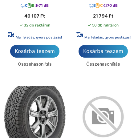
C
B
71 dB
B
C
70 dB
46 107
Ft
21 794
Ft
✓ 32 db raktáron
✓ 50 db raktáron
Mai feladás, gyors postázás!
Mai feladás, gyors postázás!
Kosárba teszem
Kosárba teszem
Összehasonlítás
Összehasonlítás