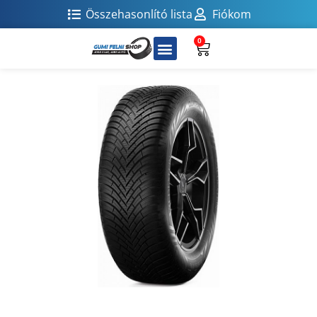
Összehasonlító lista
Fiókom
0