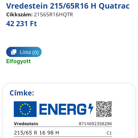
Vredestein 215/65R16 H Quatrac
Cikkszám:
21565R16HQTR
42 231
Ft
Összehasonlítás
Lista
(0)
Elfogyott
Címke: