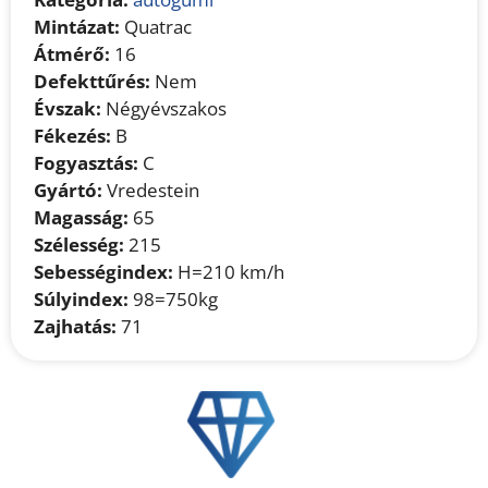
Mintázat:
Quatrac
Átmérő:
16
Defekttűrés:
Nem
Évszak:
Négyévszakos
Fékezés:
B
Fogyasztás:
C
Gyártó:
Vredestein
Magasság:
65
Szélesség:
215
Sebességindex:
H=210 km/h
Súlyindex:
98=750kg
Zajhatás:
71