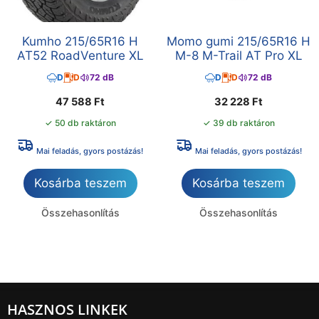
Kumho 215/65R16 H
Momo gumi 215/65R16 H
AT52 RoadVenture XL
M-8 M-Trail AT Pro XL
D
D
72 dB
D
D
72 dB
47 588
Ft
32 228
Ft
✓ 50 db raktáron
✓ 39 db raktáron
Mai feladás, gyors postázás!
Mai feladás, gyors postázás!
Kosárba teszem
Kosárba teszem
Összehasonlítás
Összehasonlítás
HASZNOS LINKEK