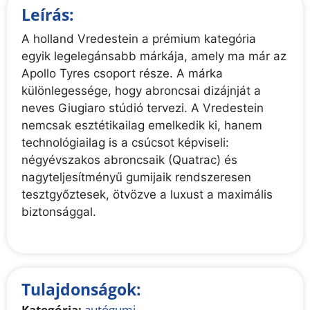
Leírás:
A holland Vredestein a prémium kategória
egyik legelegánsabb márkája, amely ma már az
Apollo Tyres csoport része. A márka
különlegessége, hogy abroncsai dizájnját a
neves Giugiaro stúdió tervezi. A Vredestein
nemcsak esztétikailag emelkedik ki, hanem
technológiailag is a csúcsot képviseli:
négyévszakos abroncsaik (Quatrac) és
nagyteljesítményű gumijaik rendszeresen
tesztgyőztesek, ötvözve a luxust a maximális
biztonsággal.
Tulajdonságok:
Kategória:
autógumi