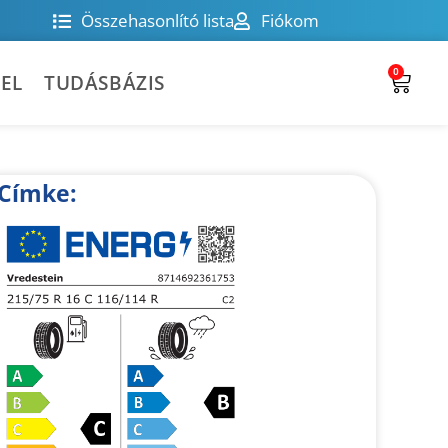
Összehasonlító lista
Fiókom
0
EL
TUDÁSBÁZIS
Címke: