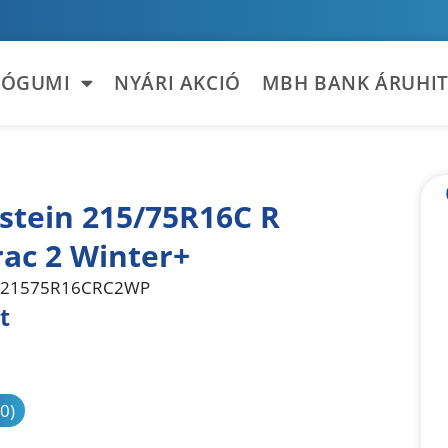
TÓGUMI
NYÁRI AKCIÓ
MBH BANK ÁRUHIT
stein 215/75R16C R
ac 2 Winter+
21575R16CRC2WP
t
sonlítás
(0)