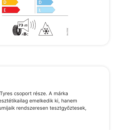
Tyres csoport része. A márka
esztétikailag emelkedik ki, hanem
gumijaik rendszeresen tesztgyőztesek,