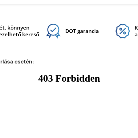
ét, könnyen
K
DOT garancia
ezelhető kereső
a
árlása esetén: