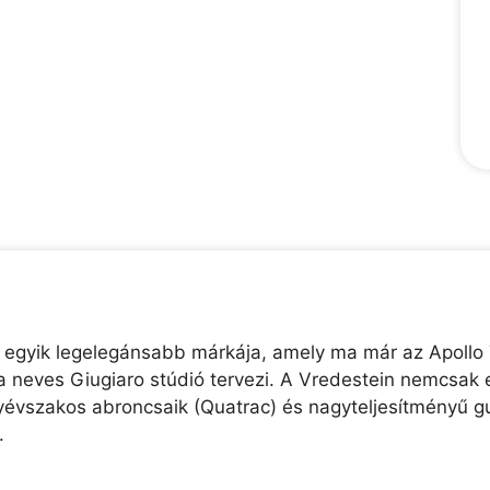
 egyik legelegánsabb márkája, amely ma már az Apollo 
a neves Giugiaro stúdió tervezi. A Vredestein nemcsak 
égyévszakos abroncsaik (Quatrac) és nagyteljesítményű 
.