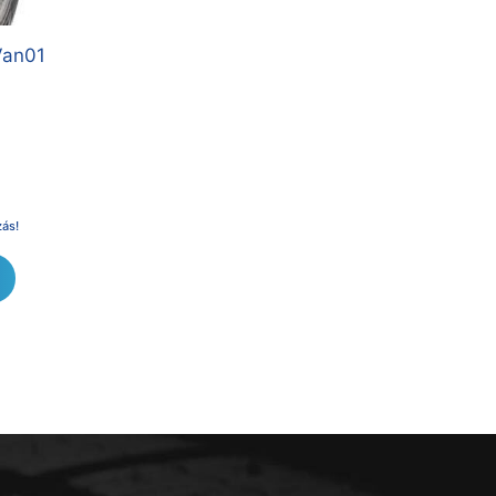
Van01
zás!