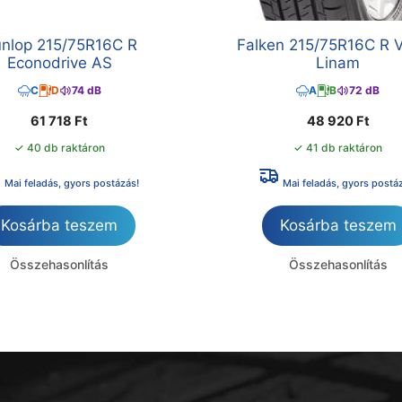
nlop 215/75R16C R
Falken 215/75R16C R 
Econodrive AS
Linam
C
D
74 dB
A
B
72 dB
61 718
Ft
48 920
Ft
✓ 40 db raktáron
✓ 41 db raktáron
Mai feladás, gyors postázás!
Mai feladás, gyors postá
Kosárba teszem
Kosárba teszem
Összehasonlítás
Összehasonlítás