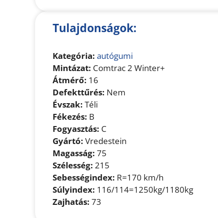
Tulajdonságok:
Kategória:
autógumi
Mintázat:
Comtrac 2 Winter+
Átmérő:
16
Defekttűrés:
Nem
Évszak:
Téli
Fékezés:
B
Fogyasztás:
C
Gyártó:
Vredestein
Magasság:
75
Szélesség:
215
Sebességindex:
R=170 km/h
Súlyindex:
116/114=1250kg/1180kg
Zajhatás:
73