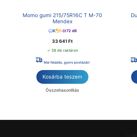
Momo gumi 215/75R16C T M-70
Du
Mendex
B
C
72 dB
33 641
Ft
✓ 38 db raktáron
Mai feladás, gyors postázás!
Kosárba teszem
Összehasonlítás