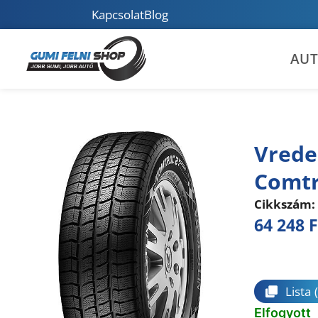
Kapcsolat
Blog
AU
Vrede
Comtr
Cikkszám:
64 248
F
Összeha
Lista
Elfogyott