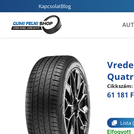
Kapcsolat
Blog
AU
Vrede
Quatr
Cikkszám:
61 181
F
Összeha
Lista
Elfogyott