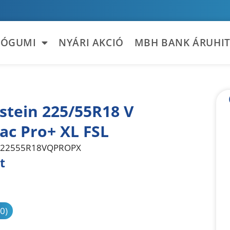
TÓGUMI
NYÁRI AKCIÓ
MBH BANK ÁRUHIT
stein 225/55R18 V
ac Pro+ XL FSL
22555R18VQPROPX
t
sonlítás
(0)