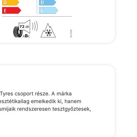
Tyres csoport része. A márka
esztétikailag emelkedik ki, hanem
gumijaik rendszeresen tesztgyőztesek,