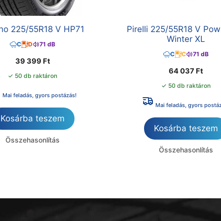
o 225/55R18 V HP71
Pirelli 225/55R18 V Pow
Winter XL
C
D
71 dB
C
C
71 dB
39 399
Ft
64 037
Ft
✓ 50 db raktáron
✓ 50 db raktáron
Mai feladás, gyors postázás!
Mai feladás, gyors postá
Kosárba teszem
Kosárba teszem
Összehasonlítás
Összehasonlítás