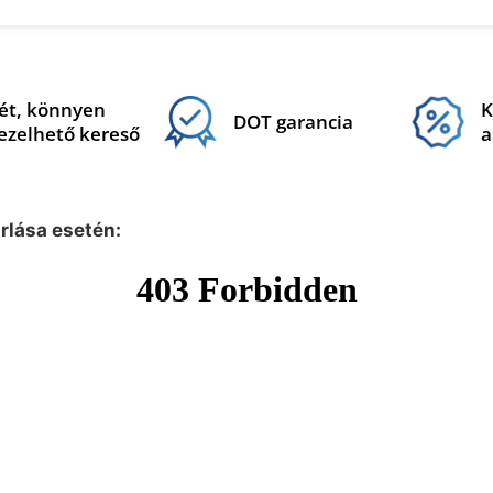
ét, könnyen
K
DOT garancia
ezelhető kereső
a
árlása esetén: