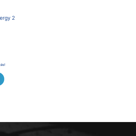
ergy 2
zás!