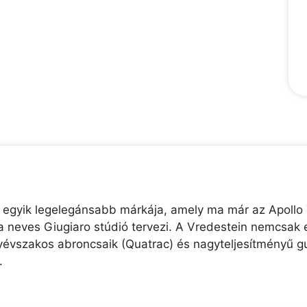
 egyik legelegánsabb márkája, amely ma már az Apollo 
a neves Giugiaro stúdió tervezi. A Vredestein nemcsak 
égyévszakos abroncsaik (Quatrac) és nagyteljesítményű 
.