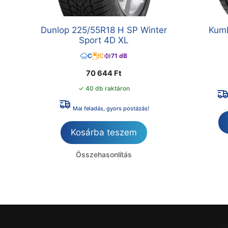
Dunlop 225/55R18 H SP Winter
Kumh
Sport 4D XL
C
C
71 dB
70 644
Ft
✓ 40 db raktáron
Mai feladás, gyors postázás!
Kosárba teszem
Összehasonlítás