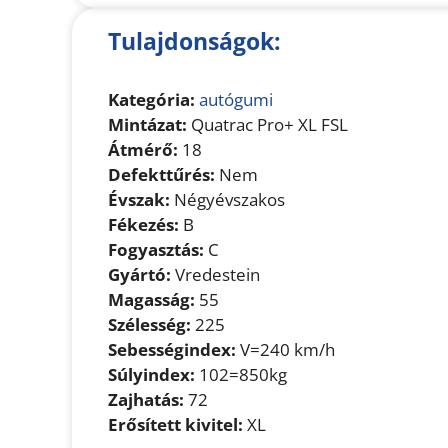
Tulajdonságok:
Kategória:
autógumi
Mintázat:
Quatrac Pro+ XL FSL
Átmérő:
18
Defekttűrés:
Nem
Évszak:
Négyévszakos
Fékezés:
B
Fogyasztás:
C
Gyártó:
Vredestein
Magasság:
55
Szélesség:
225
Sebességindex:
V=240 km/h
Súlyindex:
102=850kg
Zajhatás:
72
Erősített kivitel:
XL